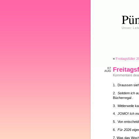
Pün
Unser Leb
«
Freitagsfüller 
Freitags
07
AUG
Kommentare deakt
1. Draussen sie
2.
Seitdem ich a
Bücherregal .
3. Mittlerweile k
4.
JOMO! Ich mu
5. Von entscheid
6.
Für 2026 eige
7. Was das Woch