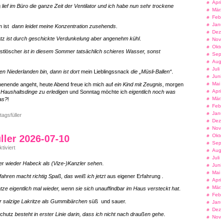
Apr
g
lief im Büro die ganze Zeit der Ventilator und ich habe nun sehr trockene
Mär
Feb
Jan
m ist
dann leidet meine Konzentration zusehends
.
Dez
atz
ist durch geschickte Verdunkelung aber angenehm kühl
.
Nov
Okt
rstlöscher
ist in diesem Sommer tatsächlich schieres Wasser, sonst
Sep
Aug
Jul
en Niederlanden bin, dann ist dort
mein Lieblingssnack
die „Müsli-Ballen“
.
Jun
Mai
enende angeht, heute Abend freue ich mich auf
ein Kind mit Zeugnis
, morgen
Apr
,
Haushaltsdinge zu erledigen
und Sonntag möchte ich
eigentlich noch was
Mär
as?
!
Feb
Jan
tagsfüller
Dez
Nov
Okt
üller 2026-07-10
Sep
für
iviert
Aug
Freitagfüller
Jul
2026-
ber
wieder Habeck als (Vize-)Kanzler sehen
.
Jun
07-
10
Mai
fahren macht richtig Spaß, das weiß ich jetzt
aus eigener Erfahrung .
Apr
Mär
atze eigentlich mal wieder, wenn sie sich unauffindbar im Haus versteckt hat
.
Feb
er salzige Lakritze als Gummibärchen
süß und sauer.
Jan
Dez
schutz
besteht in erster Linie darin, dass ich nicht nach draußen gehe
.
Nov