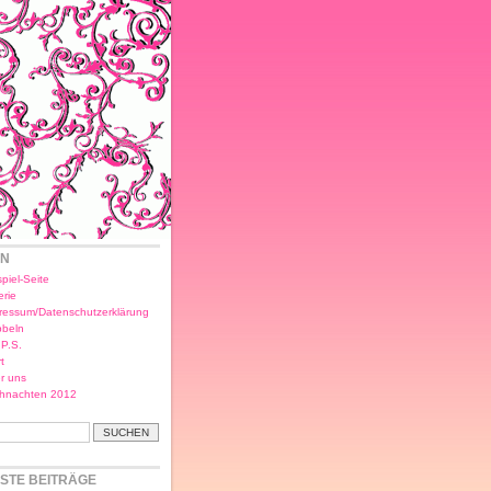
EN
piel-Seite
erie
ressum/Datenschutzerklärung
bbeln
.P.S.
t
r uns
hnachten 2012
STE BEITRÄGE