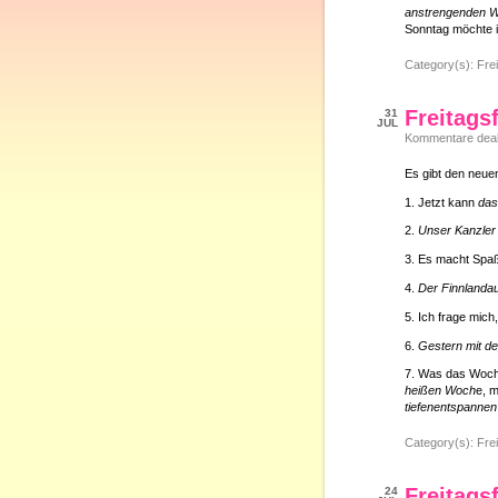
anstrengenden 
Sonntag möchte 
Category(s):
Frei
Freitags
31
JUL
Kommentare deakt
Es gibt den neuen
1. Jetzt kann
das
2.
Unser Kanzler 
3. Es macht Sp
4.
Der Finnlanda
5. Ich frage mich
6.
Gestern mit d
7. Was das Woch
heißen Woch
e, 
tiefenentspannen
Category(s):
Frei
Freitags
24