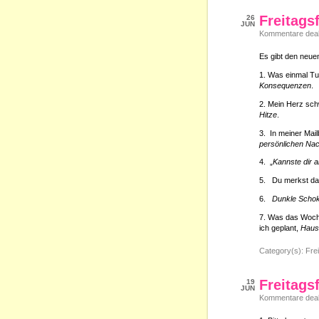
Freitags
26
JUN
Kommentare deakt
Es gibt den neuen
1. Was einmal 
Konsequenzen
.
2. Mein Herz sc
Hitze
.
3. In meiner Mai
persönlichen Nac
4. „
Kannste dir a
5. Du merkst das
6.
Dunkle Scho
7. Was das Woch
ich geplant,
Haush
Category(s):
Frei
Freitags
19
JUN
Kommentare deakt