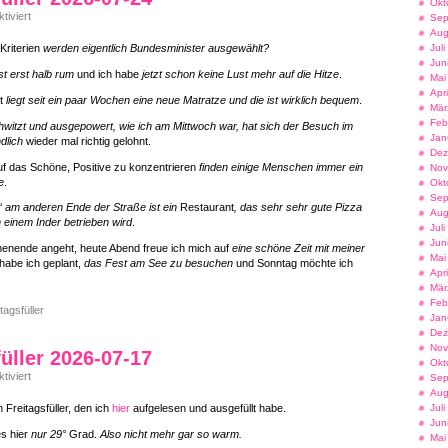
Okt
für
iviert
Sep
Freitagsfüller
Aug
2026-
Jul
Kriterien
werden eigentlich Bundesminister ausgewählt?
07-
Jun
24
t erst halb rum
und ich habe
jetzt schon keine Lust mehr auf die Hitze
.
Mai
Apr
tt
liegt seit ein paar Wochen eine neue Matratze und die ist wirklich bequem
.
Mär
Feb
witzt und ausgepowert, wie ich am Mittwoch war, hat sich der Besuch im
Jan
ndlich
wieder mal richtig gelohnt.
Dez
auf das Schöne, Positive zu konzentrieren
finden einige Menschen immer ein
Nov
e
.
Okt
Sep
“ am anderen Ende der Straße ist ein
Restaurant
, das sehr sehr gute Pizza
Aug
 einem Inder betrieben wird
.
Jul
Jun
enende angeht, heute Abend freue ich mich auf
eine schöne Zeit mit meiner
Mai
habe ich geplant,
das Fest am See zu besuchen
und Sonntag möchte ich
Apr
Mär
Feb
tagsfüller
Jan
Dez
Nov
füller 2026-07-17
Okt
für
iviert
Sep
Freitagsfüller
Aug
2026-
Jul
 Freitagsfüller, den ich
hier
aufgelesen und ausgefüllt habe.
07-
Jun
17
s hier
nur 29°
Grad.
Also nicht mehr gar so warm.
Mai