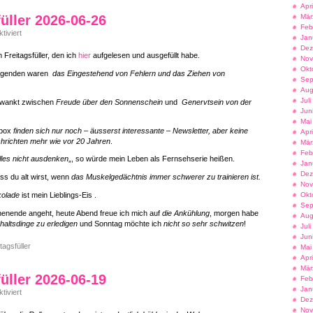
Apr
Mär
füller 2026-06-26
Feb
für
iviert
Jan
Freitagsfüller
Dez
2026-
 Freitagsfüller, den ich
hier
aufgelesen und ausgefüllt habe.
Nov
06-
26
Okt
Tugenden waren
das Eingestehend von Fehlern und das Ziehen von
Sep
Aug
Jul
hwankt zwischen
Freude über den Sonnenschein
und
Genervtsein von der
Jun
Mai
lbox
finden sich nur noch – äusserst interessante – Newsletter, aber keine
Apr
hrichten mehr wie vor 20 Jahren
.
Mär
Feb
lles nicht ausdenken
„, so würde mein Leben als Fernsehserie heißen.
Jan
Dez
s du alt wirst, wenn
das Muskelgedächtnis immer schwerer zu trainieren ist.
Nov
Okt
kolade
ist mein Lieblings-Eis .
Sep
enende angeht, heute Abend freue ich mich auf
die Ankühlung
, morgen habe
Aug
altsdinge zu erledigen
und Sonntag möchte ich
nicht so sehr schwitzen
!
Jul
Jun
tagsfüller
Mai
Apr
Mär
füller 2026-06-19
Feb
Jan
für
iviert
Dez
Freitagsfüller
2026-
Nov