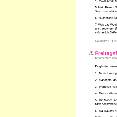
4.
Vorm Einschla
5. Mein Rezept
S
Salz zubereitet wi
6.
Auch wenn es 
7. Was das Woch
anstrengenden 
möchte ich
Seife
Category(s):
Frei
Freitags
05
JUN
Kommentare deakt
Es gibt den neuen
1. Meine Bikinifig
2.
Manchmal läss
3. Wollte ich nic
4.
Dieses Wochen
5. Die Modesün
finde schlurfend
6.
Ich brauche n