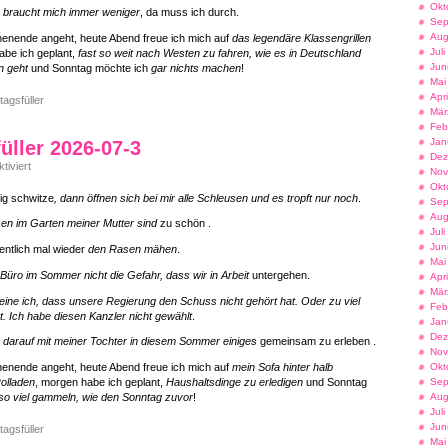
Okt
 braucht mich immer weniger
, da muss ich durch.
Sep
Aug
enende angeht, heute Abend freue ich mich auf
das legendäre Klassengrillen
Jul
abe ich geplant,
fast so weit nach Westen zu fahren, wie es in Deutschland
Jun
n geht
und Sonntag möchte ich
gar nichts machen
!
Mai
Apr
tagsfüller
Mär
Feb
Jan
füller 2026-07-3
Dez
für
iviert
Nov
Freitagsfüller
Okt
2026-
ig schwitze
, dann öffnen sich bei mir alle Schleusen und es tropft nur noch
.
Sep
07-
3
Aug
sen im Garten meiner Mutter sind
zu schön .
Jul
Jun
entlich mal wieder
den Rasen mähen
.
Mai
 Büro im Sommer nicht die Gefahr, dass wir in Arbeit
untergehen.
Apr
Mär
ine ich, dass unsere Regierung den Schuss nicht gehört hat. Oder zu viel
Feb
. Ich habe diesen Kanzler nicht gewählt
.
Jan
Dez
h darauf mit meiner Tochter in diesem Sommer einiges
gemeinsam zu erleben .
Nov
Okt
enende angeht, heute Abend freue ich mich auf
mein Sofa hinter halb
Sep
olladen
, morgen habe ich geplant,
Haushaltsdinge zu erledigen
und Sonntag
Aug
 so viel gammeln, wie den Sonntag zuvor
!
Jul
Jun
tagsfüller
Mai