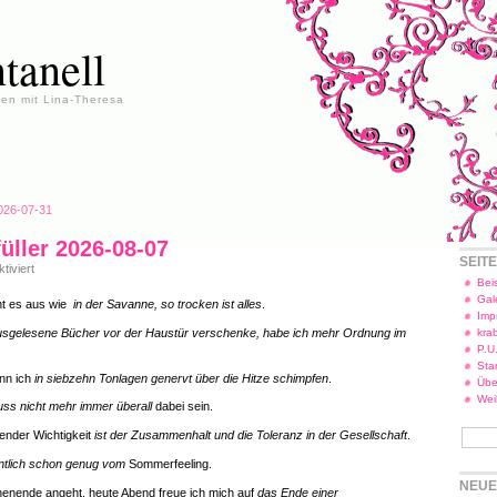
tanell
en mit Lina-Theresa
2026-07-31
füller 2026-08-07
SEIT
für
iviert
Freitagsfüller
Beis
2026-
Gal
ht es aus wie
in der Savanne, so trocken ist alles
.
08-
Imp
07
usgelesene Bücher vor der Haustür verschenke, habe ich mehr Ordnung im
kra
P.U
Star
ann ich
in siebzehn Tonlagen genervt über die Hitze schimpfen
.
Übe
Wei
ss nicht mehr immer überall
dabei sein.
ender Wichtigkeit
ist der Zusammenhalt und die Toleranz in der Gesellschaft
.
ntlich schon genug vom
Sommerfeeling.
NEUE
enende angeht, heute Abend freue ich mich auf
das Ende einer