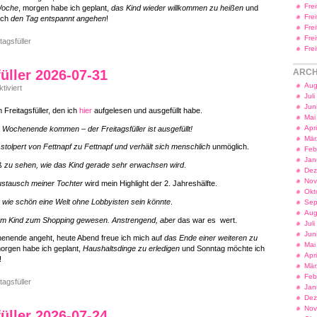
Fre
Woche
, morgen habe ich geplant,
das Kind wieder willkommen zu heißen
und
Fre
ich
den Tag entspannt angehen
!
Fre
Fre
tagsfüller
Fre
füller 2026-07-31
ARCH
Aug
für
iviert
Freitagsfüller
Jul
2026-
Jun
 Freitagsfüller, den ich
hier
aufgelesen und ausgefüllt habe.
07-
Mai
31
Apr
 Wochenende kommen – der Freitagsfüller ist ausgefüllt!
Mär
stolpert von Fettnapf zu Fettnapf und verhält sich menschlich
unmöglich.
Feb
Jan
aß
zu sehen, wie das Kind gerade sehr erwachsen wird
.
Dez
Nov
ustausch meiner Tochter
wird mein Highlight der 2. Jahreshälfte.
Okt
,
wie schön eine Welt ohne Lobbyisten sein könnte
.
Sep
Aug
em Kind zum Shopping gewesen. Anstrengend, aber
das war es wert.
Jul
Jun
enende angeht, heute Abend freue ich mich auf
das Ende einer weiteren zu
Mai
morgen habe ich geplant,
Haushaltsdinge zu erledigen
und Sonntag möchte ich
Apr
!
Mär
Feb
tagsfüller
Jan
Dez
Nov
füller 2026-07-24