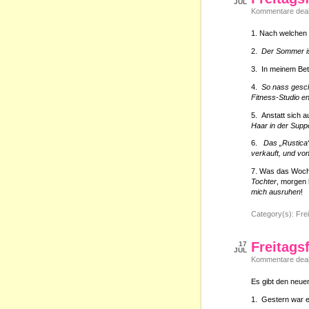
JUL
Kommentare deakt
1. Nach welchen 
2.
Der Sommer is
3. In meinem Be
4.
So nass gesch
Fitness-Studio e
5. Anstatt sich 
Haar in der Supp
6.
Das „Rustica
verkauft, und von
7. Was das Woch
Tochter
, morgen 
mich ausruhen
!
Category(s):
Frei
Freitags
17
JUL
Kommentare deakt
Es gibt den neuen
1. Gestern war e