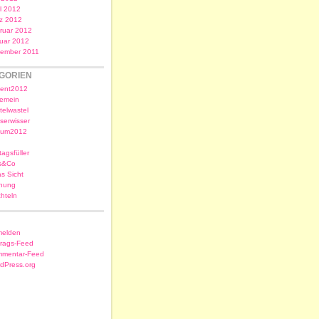
il 2012
z 2012
ruar 2012
uar 2012
ember 2011
GORIEN
ent2012
gemein
telwastel
serwisser
sum2012
tagsfüller
s&Co
as Sicht
nung
chteln
elden
trags-Feed
mentar-Feed
dPress.org