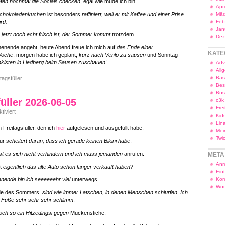
fen nochmal die Socials checken
, egal wie müde ich bin.
Apr
chokoladenkuchen
ist besonders
raffiniert, weil er mit Kaffee und einer Prise
Mär
rd.
Feb
Jan
jetzt noch echt frisch ist, der Sommer kommt
trotzdem.
Dez
enende angeht, heute Abend freue ich mich auf
das Ende einer
KATE
Woche
, morgen habe ich geplant,
kurz nach Venlo zu sausen
und Sonntag
nkisten in Liedberg beim Sausen zuschauen
!
Adv
All
Bas
tagsfüller
Bes
Bü
füller 2026-06-05
c3k
Frei
für
iviert
Kid
Freitagsfüller
Lin
2026-
 Freitagsfüller, den ich
hier
aufgelesen und ausgefüllt habe.
Mei
06-
05
Twi
ur
scheitert daran, dass ich gerade keinen Bikini habe
.
t es sich nicht verhindern und ich muss jemanden
anrufen.
META
Anm
ht
eigentlich das alte Auto schon länger verkauft haben
?
Ein
Kom
ende bin ich seeeeeehr viel
unterwegs.
Wor
de des Sommers
sind wie immer Latschen, in denen Menschen schlurfen. Ich
e Füße sehr sehr sehr schlimm
.
och so ein Hitzedingsi gegen
Mückenstiche.