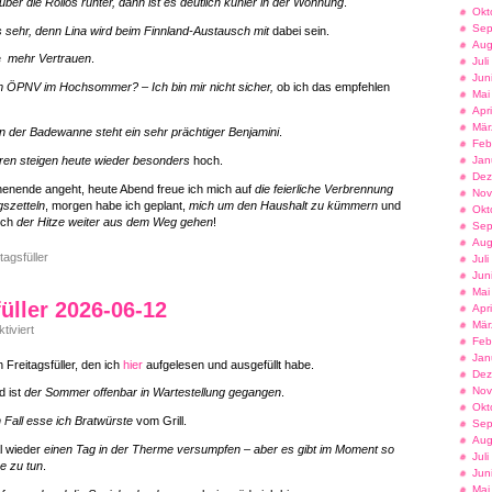
über die Rollos runter, dann ist es deutlich kühler in der Wohnung
.
06-
Okt
19
Sep
s sehr, denn Lina wird beim Finnland-Austausch mit
dabei sein.
Aug
ne
mehr Vertrauen
.
Jul
Jun
m ÖPNV im Hochsommer? – Ich bin mir nicht sicher,
ob ich das empfehlen
Mai
Apr
Mär
n der Badewanne steht ein sehr prächtiger Benjamini
.
Feb
ren steigen heute wieder besonders
hoch.
Jan
Dez
enende angeht, heute Abend freue ich mich auf
die feierliche Verbrennung
Nov
szetteln
, morgen habe ich geplant,
mich um den Haushalt zu kümmern
und
Okt
ich
der Hitze weiter aus dem Weg gehen
!
Sep
Aug
tagsfüller
Jul
Jun
Mai
füller 2026-06-12
Apr
Mär
für
iviert
Feb
Freitagsfüller
2026-
Jan
 Freitagsfüller, den ich
hier
aufgelesen und ausgefüllt habe.
06-
Dez
12
Nov
d ist
der Sommer offenbar in Wartestellung gegangen
.
Okt
n Fall esse ich Bratwürste
vom Grill.
Sep
Aug
l wieder
einen Tag in der Therme versumpfen – aber es gibt im Moment so
Jul
e zu tun
.
Jun
Mai