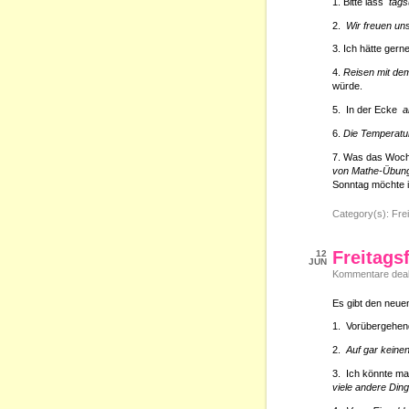
1. Bitte lass
tags
2.
Wir freuen un
3. Ich hätte ger
4.
Reisen mit de
würde.
5. In der Ecke
a
6.
Die Temperatu
7. Was das Woch
von Mathe-Übung
Sonntag möchte 
Category(s):
Frei
Freitags
12
JUN
Kommentare deakt
Es gibt den neuen
1. Vorübergehen
2.
Auf gar keine
3. Ich könnte ma
viele andere Ding