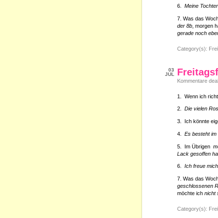
6.
Meine Tochter
7. Was das Woch
der 8b
, morgen h
gerade noch ebe
Category(s):
Frei
Freitags
03
JUL
Kommentare deakt
1. Wenn ich richt
2.
Die vielen Ro
3. Ich könnte eig
4.
Es besteht im
5. Im Übrigen
me
Lack gesoffen hat
6.
Ich freue mic
7. Was das Woch
geschlossenen R
möchte ich
nicht
Category(s):
Frei