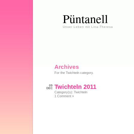
Püntanell
Unser Leben mit Lina-Theresa
Archives
For the Twichteln category.
Twichteln 2011
09
DEC
Category(s):
Twichteln
1 Comment »