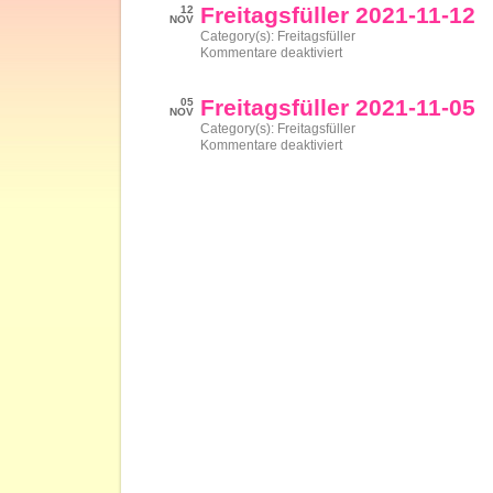
11-
Freitagsfüller 2021-11-12
12
19
NOV
Category(s):
Freitagsfüller
für
Kommentare deaktiviert
Freitagsfüller
2021-
11-
Freitagsfüller 2021-11-05
05
12
NOV
Category(s):
Freitagsfüller
für
Kommentare deaktiviert
Freitagsfüller
2021-
11-
05