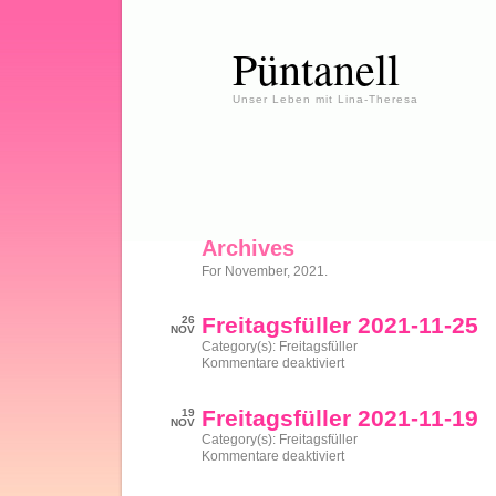
Püntanell
Unser Leben mit Lina-Theresa
Archives
For November, 2021.
Freitagsfüller 2021-11-25
26
NOV
Category(s):
Freitagsfüller
für
Kommentare deaktiviert
Freitagsfüller
2021-
11-
Freitagsfüller 2021-11-19
19
25
NOV
Category(s):
Freitagsfüller
für
Kommentare deaktiviert
Freitagsfüller
2021-