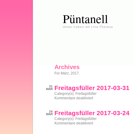
Püntanell
Unser Leben mit Lina-Theresa
Archives
For März, 2017.
Freitagsfüller 2017-03-31
31
MAR
Category(s):
Freitagsfüller
für
Kommentare deaktiviert
Freitagsfüller
2017-
03-
Freitagsfüller 2017-03-24
24
31
MAR
Category(s):
Freitagsfüller
für
Kommentare deaktiviert
Freitagsfüller
2017-