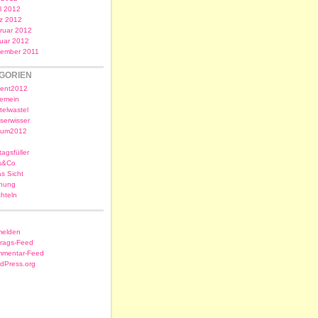
il 2012
z 2012
ruar 2012
uar 2012
ember 2011
GORIEN
ent2012
gemein
telwastel
serwisser
sum2012
tagsfüller
s&Co
as Sicht
nung
chteln
elden
trags-Feed
mentar-Feed
dPress.org