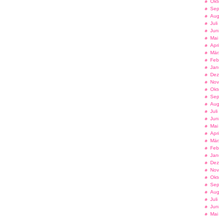
Okt
Sep
Aug
Jul
Jun
Mai
Apr
Mär
Feb
Jan
Dez
Nov
Okt
Sep
Aug
Jul
Jun
Mai
Apr
Mär
Feb
Jan
Dez
Nov
Okt
Sep
Aug
Jul
Jun
Mai