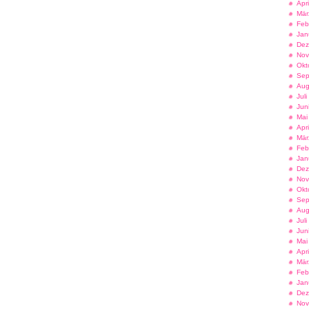
Apr
Mär
Feb
Jan
Dez
Nov
Okt
Sep
Aug
Jul
Jun
Mai
Apr
Mär
Feb
Jan
Dez
Nov
Okt
Sep
Aug
Jul
Jun
Mai
Apr
Mär
Feb
Jan
Dez
Nov