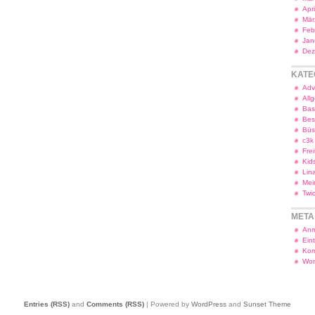
Apr
Mär
Feb
Jan
Dez
KATE
Adv
All
Bas
Bes
Bü
c3k
Frei
Kid
Lin
Mei
Twi
META
Anm
Ein
Kom
Wor
Entries (RSS)
and
Comments (RSS)
| Powered by
WordPress
and
Sunset Theme