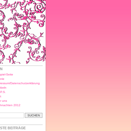
EN
piel-Seite
erie
ressum/Datenschutzerklärung
bbeln
.P.S.
t
r uns
hnachten 2012
STE BEITRÄGE