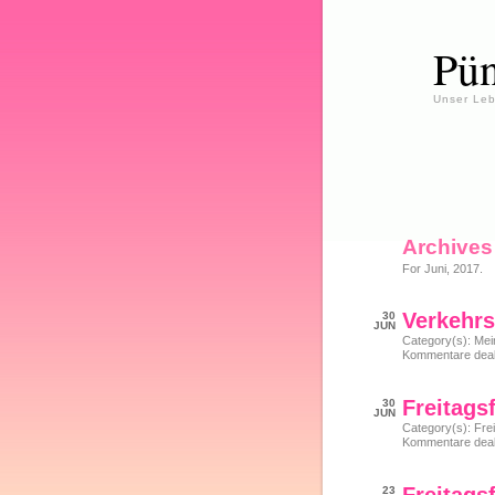
Pün
Unser Leb
Archives
For Juni, 2017.
Verkehrs
30
JUN
Category(s):
Mei
Kommentare deakt
Freitags
30
JUN
Category(s):
Frei
Kommentare deakt
23