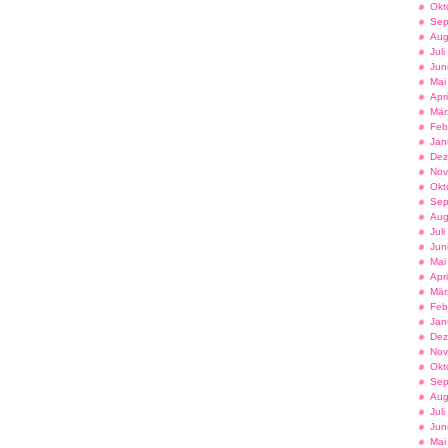
Okt
Sep
Aug
Jul
Jun
Mai
Apr
Mär
Feb
Jan
Dez
Nov
Okt
Sep
Aug
Jul
Jun
Mai
Apr
Mär
Feb
Jan
Dez
Nov
Okt
Sep
Aug
Jul
Jun
Mai