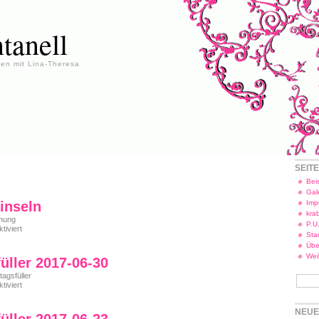
tanell
en mit Lina-Theresa
SEIT
Beis
Gal
inseln
Imp
kra
nung
P.U
für
iviert
Star
Verkehrsinseln
Übe
Wei
füller 2017-06-30
tagsfüller
für
iviert
Freitagsfüller
2017-
NEUE
06-