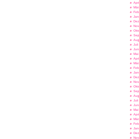
Apr
Mär
Feb
Jan
Dez
Nov
Okt
Sep
Aug
Jul
Jun
Mai
Apr
Mär
Feb
Jan
Dez
Nov
Okt
Sep
Aug
Jul
Jun
Mai
Apr
Mär
Feb
Jan
Dez
Nov