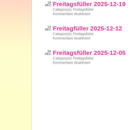
nach
Freitagsfüller 2025-12-19
19
vorn
DEC
2025
Category(s):
Freitagsfüller
für
Kommentare deaktiviert
Freitagsfüller
2025-
12-
Freitagfüller 2025-12-12
12
19
DEC
Category(s):
Freitagsfüller
für
Kommentare deaktiviert
Freitagfüller
2025-
12-
Freitagsfüller 2025-12-05
05
12
DEC
Category(s):
Freitagsfüller
für
Kommentare deaktiviert
Freitagsfüller
2025-
12-
05