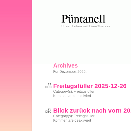
Püntanell
Unser Leben mit Lina-Theresa
Archives
For Dezember, 2025.
Freitagsfüller 2025-12-26
26
DEC
Category(s):
Freitagsfüller
für
Kommentare deaktiviert
Freitagsfüller
2025-
12-
Blick zurück nach vorn 2
23
26
DEC
Category(s):
Freitagsfüller
für
Kommentare deaktiviert
Blick
zurück