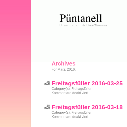
Püntanell
Unser Leben mit Lina-Theresa
Archives
For März, 2016.
Freitagsfüller 2016-03-25
25
MAR
Category(s):
Freitagsfüller
für
Kommentare deaktiviert
Freitagsfüller
2016-
03-
Freitagsfüller 2016-03-18
18
25
MAR
Category(s):
Freitagsfüller
für
Kommentare deaktiviert
Freitagsfüller
2016-