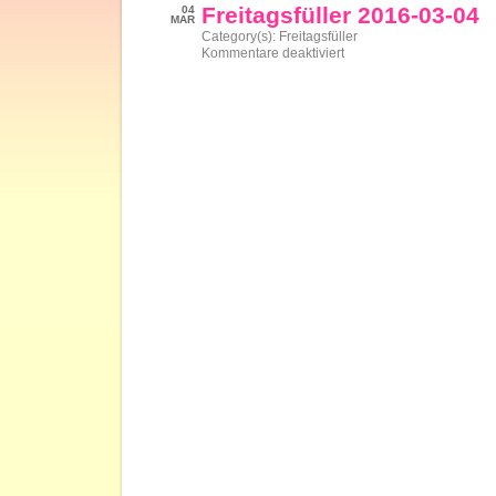
03-
Freitagsfüller 2016-03-04
04
18
MAR
Category(s):
Freitagsfüller
für
Kommentare deaktiviert
Freitagsfüller
2016-
03-
04