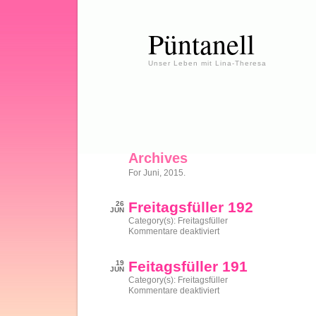
Püntanell
Unser Leben mit Lina-Theresa
Archives
For Juni, 2015.
Freitagsfüller 192
26
JUN
Category(s):
Freitagsfüller
für
Kommentare deaktiviert
Freitagsfüller
192
Feitagsfüller 191
19
JUN
Category(s):
Freitagsfüller
für
Kommentare deaktiviert
Feitagsfüller
191