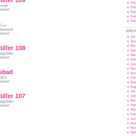
üller 109
Fre
gemein
Fre
für
iviert
Fre
Freitagsfüller
Fre
109
Fre
e…
telwastel
ARCH
für
iviert
Jul
Am
Ende…
Jun
Mai
üller 108
Apr
tagsfüller
Mär
für
iviert
Feb
Freitagsfüller
Jan
108
Dez
sbad
Nov
s&Co
Okt
für
iviert
Sep
Das
Aug
Vitusbad
Jul
üller 107
Jun
Mai
tagsfüller
für
Apr
iviert
Freitagsfüller
Mär
107
Feb
Jan
Dez
Nov
Okt