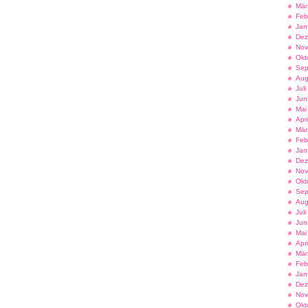
Mär
Feb
Jan
Dez
Nov
Okt
Sep
Aug
Jul
Jun
Mai
Apr
Mär
Feb
Jan
Dez
Nov
Okt
Sep
Aug
Jul
Jun
Mai
Apr
Mär
Feb
Jan
Dez
Nov
Okt