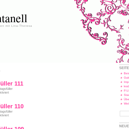
tanell
en mit Lina-Theresa
SEIT
.
Beis
Gal
üller 111
Imp
kra
tagsfüller
P.U
für
iviert
Star
Freitagsfüller
Übe
111
Wei
üller 110
tagsfüller
für
iviert
Freitagsfüller
110
NEUE