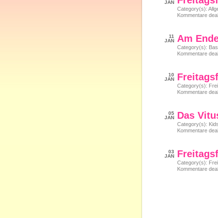
Freitagsf
JAN
Category(s):
All
Kommentare deakt
Am End
11
JAN
Category(s):
Bas
Kommentare deakt
Freitagsf
10
JAN
Category(s):
Frei
Kommentare deakt
Das Vitu
05
JAN
Category(s):
Kid
Kommentare deakt
Freitagsf
03
JAN
Category(s):
Frei
Kommentare deakt