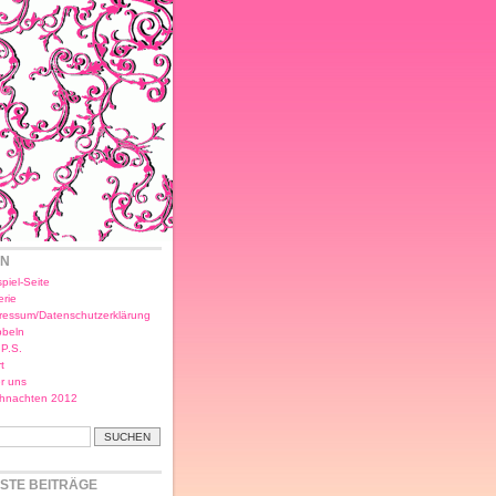
EN
piel-Seite
erie
ressum/Datenschutzerklärung
bbeln
.P.S.
t
r uns
hnachten 2012
STE BEITRÄGE