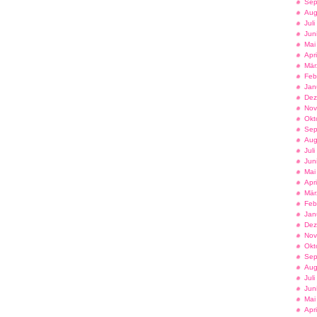
Sep
Aug
Jul
Jun
Mai
Apr
Mär
Feb
Jan
Dez
Nov
Okt
Sep
Aug
Jul
Jun
Mai
Apr
Mär
Feb
Jan
Dez
Nov
Okt
Sep
Aug
Jul
Jun
Mai
Apr