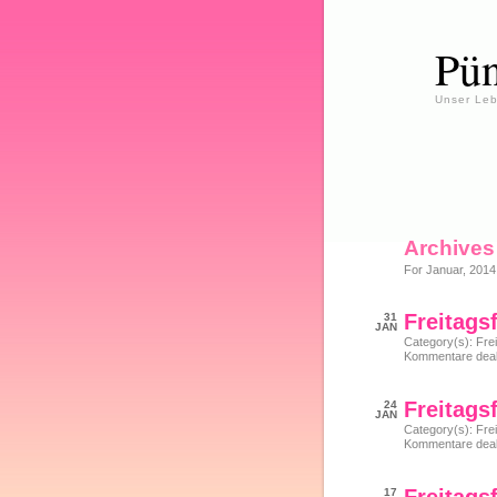
Pün
Unser Leb
Archives
For Januar, 2014
Freitagsf
31
JAN
Category(s):
Frei
Kommentare deakt
Freitagsf
24
JAN
Category(s):
Frei
Kommentare deakt
17