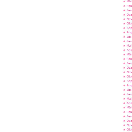
Mär
Feb
Jan
Dez
Nov
Okt
Sep
Aug
Jul
Jun
Mai
Apr
Mär
Feb
Jan
Dez
Nov
Okt
Sep
Aug
Jul
Jun
Mai
Apr
Mär
Feb
Jan
Dez
Nov
Okt