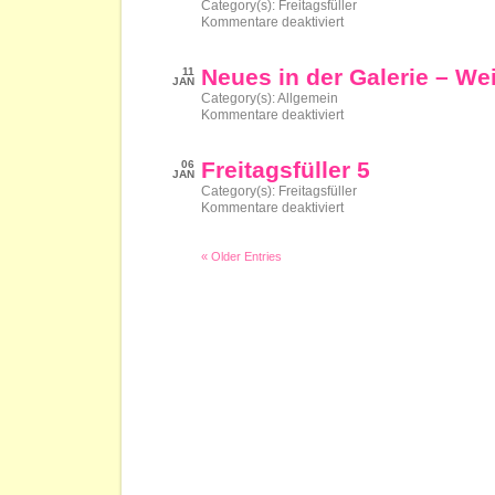
Category(s):
Freitagsfüller
nennen
für
Kommentare deaktiviert
sollte…
Freitagsfüller
6
Neues in der Galerie – W
11
JAN
Category(s):
Allgemein
für
Kommentare deaktiviert
Neues
in
der
Freitagsfüller 5
06
Galerie
JAN
–
Category(s):
Freitagsfüller
Weihnachten
für
Kommentare deaktiviert
Freitagsfüller
5
« Older Entries