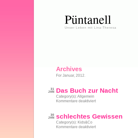
Püntanell
Unser Leben mit Lina-Theresa
Archives
For Januar, 2012.
Das Buch zur Nacht
31
JAN
Category(s):
Allgemein
für
Kommentare deaktiviert
Das
Buch
zur
schlechtes Gewissen
30
Nacht
JAN
Category(s):
Kids&Co
für
Kommentare deaktiviert
schlechtes
Gewissen