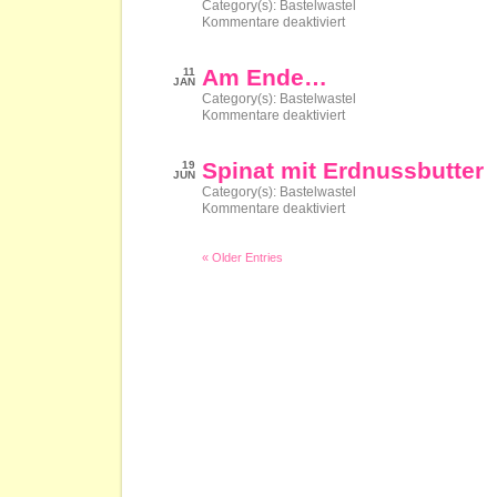
Category(s):
Bastelwastel
für
Kommentare deaktiviert
Partybrot
Am Ende…
11
JAN
Category(s):
Bastelwastel
für
Kommentare deaktiviert
Am
Ende…
Spinat mit Erdnussbutter
19
JUN
Category(s):
Bastelwastel
für
Kommentare deaktiviert
Spinat
mit
Erdnussbutter
« Older Entries