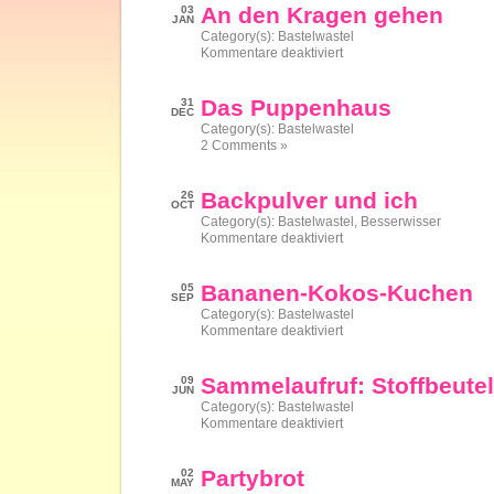
Schnitzeljagd
An den Kragen gehen
03
JAN
Category(s):
Bastelwastel
für
Kommentare deaktiviert
An
den
Kragen
Das Puppenhaus
31
gehen
DEC
Category(s):
Bastelwastel
2 Comments »
Backpulver und ich
26
OCT
Category(s):
Bastelwastel
,
Besserwisser
für
Kommentare deaktiviert
Backpulver
und
ich
Bananen-Kokos-Kuchen
05
SEP
Category(s):
Bastelwastel
für
Kommentare deaktiviert
Bananen-
Kokos-
Kuchen
Sammelaufruf: Stoffbeutel
09
JUN
Category(s):
Bastelwastel
für
Kommentare deaktiviert
Sammelaufruf:
Stoffbeutel
Partybrot
02
MAY