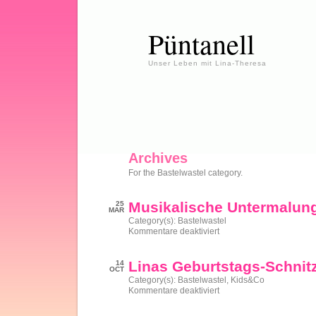
Püntanell
Unser Leben mit Lina-Theresa
Archives
For the Bastelwastel category.
Musikalische Untermalun
25
MAR
Category(s):
Bastelwastel
für
Kommentare deaktiviert
Musikalische
Untermalung
beim
Linas Geburtstags-Schnit
14
Laufen
OCT
Category(s):
Bastelwastel
,
Kids&Co
für
Kommentare deaktiviert
Linas
Geburtstags-