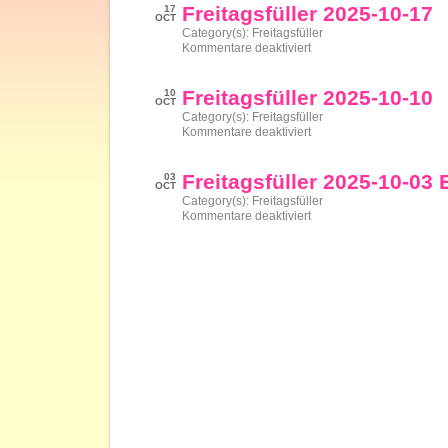
10-
Freitagsfüller 2025-10-17
17
24
OCT
Category(s):
Freitagsfüller
für
Kommentare deaktiviert
Freitagsfüller
2025-
10-
Freitagsfüller 2025-10-10
10
17
OCT
Category(s):
Freitagsfüller
für
Kommentare deaktiviert
Freitagsfüller
2025-
10-
Freitagsfüller 2025-10-03 
03
10
OCT
Category(s):
Freitagsfüller
für
Kommentare deaktiviert
Freitagsfüller
2025-
10-
03
Einheitsedition