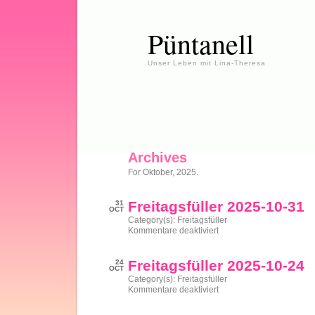
Püntanell
Unser Leben mit Lina-Theresa
Archives
For Oktober, 2025.
Freitagsfüller 2025-10-31
31
OCT
Category(s):
Freitagsfüller
für
Kommentare deaktiviert
Freitagsfüller
2025-
10-
Freitagsfüller 2025-10-24
24
31
OCT
Category(s):
Freitagsfüller
für
Kommentare deaktiviert
Freitagsfüller
2025-