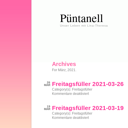
Püntanell
Unser Leben mit Lina-Theresa
Archives
For März, 2021.
Freitagsfüller 2021-03-26
26
MAR
Category(s):
Freitagsfüller
für
Kommentare deaktiviert
Freitagsfüller
2021-
03-
Freitagsfüller 2021-03-19
19
26
MAR
Category(s):
Freitagsfüller
für
Kommentare deaktiviert
Freitagsfüller
2021-