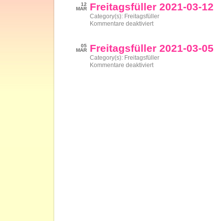
03-
Freitagsfüller 2021-03-12
12
19
MAR
Category(s):
Freitagsfüller
für
Kommentare deaktiviert
Freitagsfüller
2021-
03-
Freitagsfüller 2021-03-05
05
12
MAR
Category(s):
Freitagsfüller
für
Kommentare deaktiviert
Freitagsfüller
2021-
03-
05