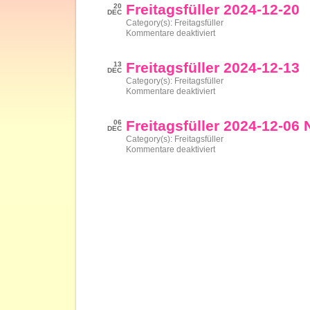
12-
Freitagsfüller 2024-12-20
20
27
DEC
Category(s):
Freitagsfüller
für
Kommentare deaktiviert
Freitagsfüller
2024-
12-
Freitagsfüller 2024-12-13
13
20
DEC
Category(s):
Freitagsfüller
für
Kommentare deaktiviert
Freitagsfüller
2024-
12-
Freitagsfüller 2024-12-06 
06
13
DEC
Category(s):
Freitagsfüller
für
Kommentare deaktiviert
Freitagsfüller
2024-
12-
06
Nikolausi