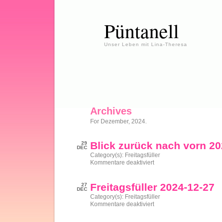
Püntanell
Unser Leben mit Lina-Theresa
Archives
For Dezember, 2024.
Blick zurück nach vorn 2
29
DEC
Category(s):
Freitagsfüller
für
Kommentare deaktiviert
Blick
zurück
nach
Freitagsfüller 2024-12-27
27
vorn
DEC
2024
Category(s):
Freitagsfüller
für
Kommentare deaktiviert
Freitagsfüller
2024-