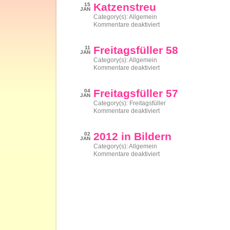
Katzenstreu
15
JAN
Category(s):
Allgemein
für
Kommentare deaktiviert
Katzenstreu
Freitagsfüller 58
11
JAN
Category(s):
Allgemein
für
Kommentare deaktiviert
Freitagsfüller
58
Freitagsfüller 57
04
JAN
Category(s):
Freitagsfüller
für
Kommentare deaktiviert
Freitagsfüller
57
2012 in Bildern
02
JAN
Category(s):
Allgemein
für
Kommentare deaktiviert
2012
in
Bildern