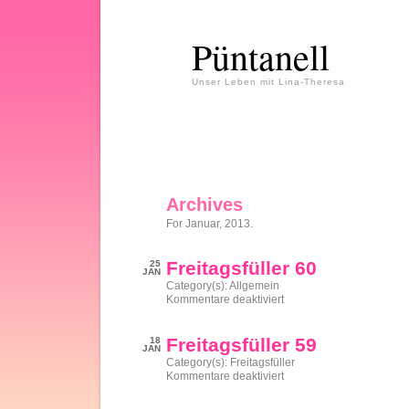
Püntanell
Unser Leben mit Lina-Theresa
Archives
For Januar, 2013.
Freitagsfüller 60
25
JAN
Category(s):
Allgemein
für
Kommentare deaktiviert
Freitagsfüller
60
Freitagsfüller 59
18
JAN
Category(s):
Freitagsfüller
für
Kommentare deaktiviert
Freitagsfüller
59