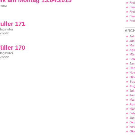
eik am Montag 13.04.2015
Fre
nung
Fre
Fre
Fre
Fre
üller 171
tagsfüller
ARCH
für
iviert
Jul
Freitagsfüller
171
Jun
Mai
üller 170
Apr
tagsfüller
Mär
für
iviert
Feb
Freitagsfüller
Jan
170
Dez
Nov
Okt
Sep
Aug
Jul
Jun
Mai
Apr
Mär
Feb
Jan
Dez
Nov
Okt