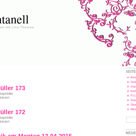
tanell
en mit Lina-Theresa
SEIT
Beis
Gal
üller 173
Imp
kra
tagsfüller
P.U
für
iviert
Star
Freitagsfüller
Übe
173
Wei
üller 172
tagsfüller
für
iviert
Freitagsfüller
172
NEUE