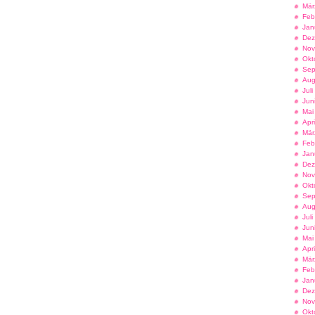
Mär
Feb
Jan
Dez
Nov
Okt
Sep
Aug
Jul
Jun
Mai
Apr
Mär
Feb
Jan
Dez
Nov
Okt
Sep
Aug
Jul
Jun
Mai
Apr
Mär
Feb
Jan
Dez
Nov
Okt