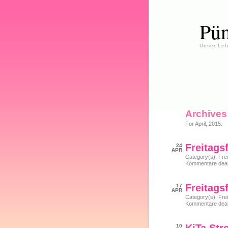
Pün
Unser Leb
Archives
For April, 2015.
Freitagsf
24
APR
Category(s):
Frei
Kommentare deakt
Freitagsf
17
APR
Category(s):
Frei
Kommentare deakt
10