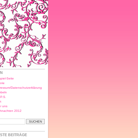
EN
piel-Seite
erie
ressum/Datenschutzerklärung
bbeln
.P.S.
t
r uns
hnachten 2012
STE BEITRÄGE