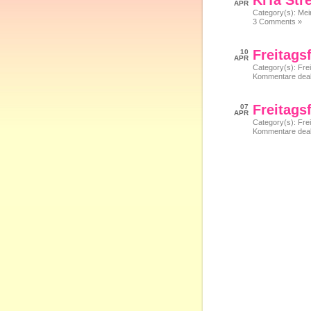
KiTa Str
APR
Category(s):
Mei
3 Comments »
Freitagsf
10
APR
Category(s):
Frei
Kommentare deakt
Freitagsf
07
APR
Category(s):
Frei
Kommentare deakt