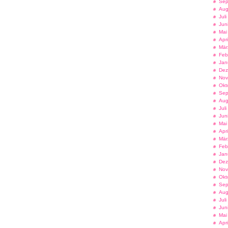
Sep
Aug
Jul
Jun
Mai
Apr
Mär
Feb
Jan
Dez
Nov
Okt
Sep
Aug
Jul
Jun
Mai
Apr
Mär
Feb
Jan
Dez
Nov
Okt
Sep
Aug
Jul
Jun
Mai
Apr