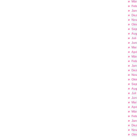
Mär
Feb
Jan
Dez
Nov
Okt
Sep
Aug
Jul
Jun
Mai
Apr
Mär
Feb
Jan
Dez
Nov
Okt
Sep
Aug
Jul
Jun
Mai
Apr
Mär
Feb
Jan
Dez
Nov
Okt