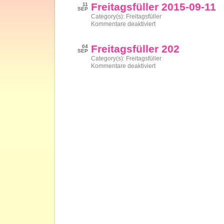
09-
Freitagsfüller 2015-09-11
11
18
SEP
Category(s):
Freitagsfüller
für
Kommentare deaktiviert
Freitagsfüller
2015-
09-
Freitagsfüller 202
04
11
SEP
Category(s):
Freitagsfüller
für
Kommentare deaktiviert
Freitagsfüller
202