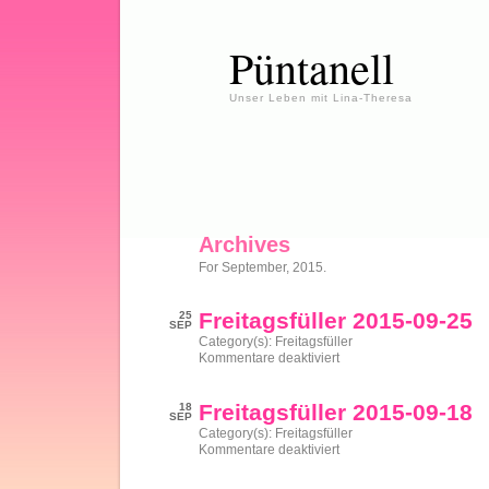
Püntanell
Unser Leben mit Lina-Theresa
Archives
For September, 2015.
Freitagsfüller 2015-09-25
25
SEP
Category(s):
Freitagsfüller
für
Kommentare deaktiviert
Freitagsfüller
2015-
09-
Freitagsfüller 2015-09-18
18
25
SEP
Category(s):
Freitagsfüller
für
Kommentare deaktiviert
Freitagsfüller
2015-