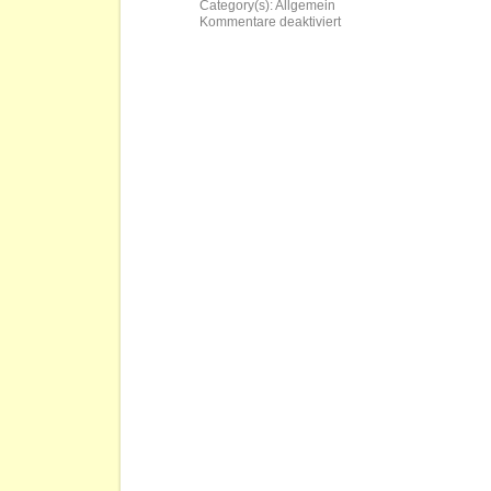
Category(s):
Allgemein
für
Kommentare deaktiviert
Fritzekatze