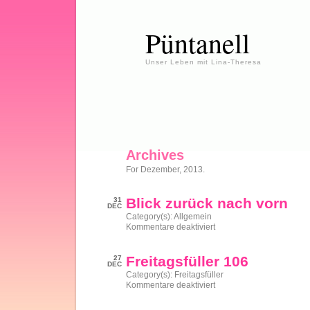
Püntanell
Unser Leben mit Lina-Theresa
Archives
For Dezember, 2013.
Blick zurück nach vorn
31
DEC
Category(s):
Allgemein
für
Kommentare deaktiviert
Blick
zurück
nach
Freitagsfüller 106
27
vorn
DEC
Category(s):
Freitagsfüller
für
Kommentare deaktiviert
Freitagsfüller
106