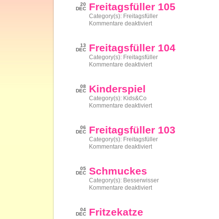
Freitagsfüller 105
20
DEC
Category(s):
Freitagsfüller
für
Kommentare deaktiviert
Freitagsfüller
105
Freitagsfüller 104
13
DEC
Category(s):
Freitagsfüller
für
Kommentare deaktiviert
Freitagsfüller
104
Kinderspiel
08
DEC
Category(s):
Kids&Co
für
Kommentare deaktiviert
Kinderspiel
Freitagsfüller 103
06
DEC
Category(s):
Freitagsfüller
für
Kommentare deaktiviert
Freitagsfüller
103
Schmuckes
05
DEC
Category(s):
Besserwisser
für
Kommentare deaktiviert
Schmuckes
Fritzekatze
04
DEC