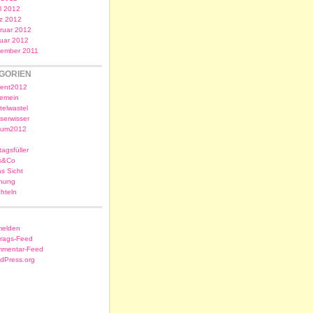
il 2012
z 2012
ruar 2012
uar 2012
ember 2011
GORIEN
ent2012
gemein
telwastel
serwisser
sum2012
tagsfüller
s&Co
as Sicht
nung
chteln
elden
trags-Feed
mentar-Feed
dPress.org