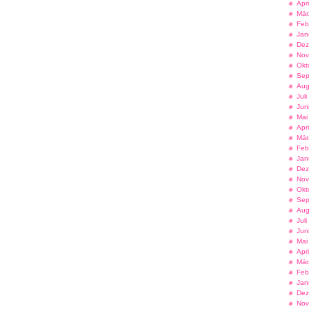
Apr
Mär
Feb
Jan
Dez
Nov
Okt
Sep
Aug
Jul
Jun
Mai
Apr
Mär
Feb
Jan
Dez
Nov
Okt
Sep
Aug
Jul
Jun
Mai
Apr
Mär
Feb
Jan
Dez
Nov