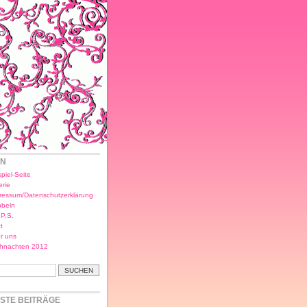
EN
piel-Seite
erie
ressum/Datenschutzerklärung
bbeln
.P.S.
t
r uns
hnachten 2012
STE BEITRÄGE