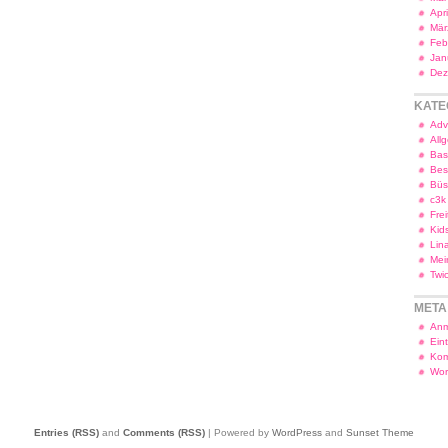
Apr
Mär
Feb
Jan
Dez
KATE
Adv
All
Bas
Bes
Bü
c3k
Frei
Kid
Lin
Mei
Twi
META
Anm
Ein
Kom
Wor
Entries (RSS)
and
Comments (RSS)
| Powered by
WordPress
and
Sunset Theme