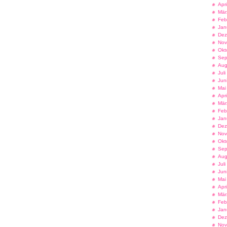
Apr
Mär
Feb
Jan
Dez
Nov
Okt
Sep
Aug
Jul
Jun
Mai
Apr
Mär
Feb
Jan
Dez
Nov
Okt
Sep
Aug
Jul
Jun
Mai
Apr
Mär
Feb
Jan
Dez
Nov