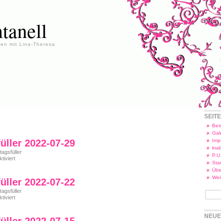
tanell
en mit Lina-Theresa
SEIT
Beis
Gal
füller 2022-07-29
Imp
kra
tagsfüller
P.U
für
iviert
Star
Freitagsfüller
Übe
2022-
07-
Wei
füller 2022-07-22
29
tagsfüller
für
iviert
Freitagsfüller
2022-
NEUE
07-