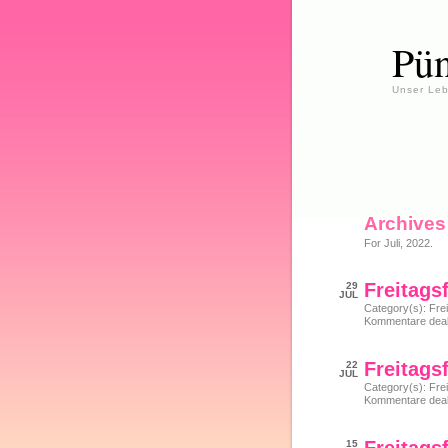
Pün
Unser Leb
Archives
For Juli, 2022.
Freitags
29
JUL
Category(s):
Frei
Kommentare deakt
Freitags
22
JUL
Category(s):
Frei
Kommentare deakt
15