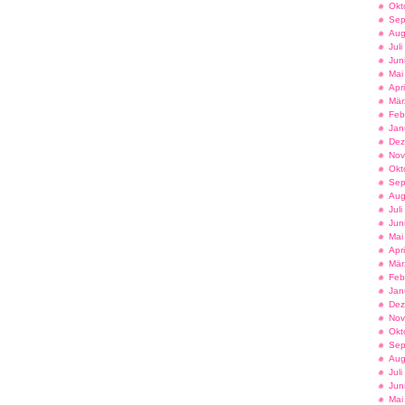
Okt
Sep
Aug
Jul
Jun
Mai
Apr
Mär
Feb
Jan
Dez
Nov
Okt
Sep
Aug
Jul
Jun
Mai
Apr
Mär
Feb
Jan
Dez
Nov
Okt
Sep
Aug
Jul
Jun
Mai