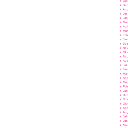
Okt
Sep
Aug
Jul
Jun
Mai
Apr
Mär
Feb
Jan
Dez
Nov
Okt
Sep
Aug
Jul
Jun
Mai
Apr
Mär
Feb
Jan
Dez
Nov
Okt
Sep
Aug
Jul
Jun
Mai