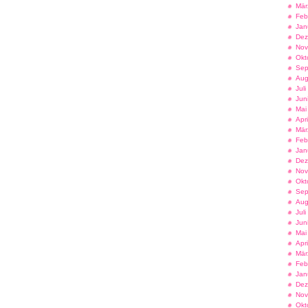
Mär
Feb
Jan
Dez
Nov
Okt
Sep
Aug
Jul
Jun
Mai
Apr
Mär
Feb
Jan
Dez
Nov
Okt
Sep
Aug
Jul
Jun
Mai
Apr
Mär
Feb
Jan
Dez
Nov
Okt