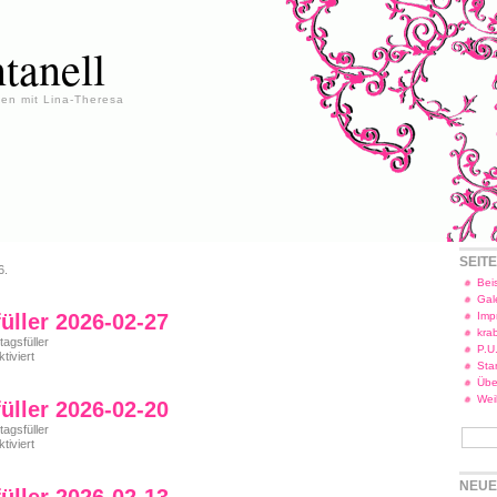
tanell
en mit Lina-Theresa
SEIT
6.
Beis
Gal
füller 2026-02-27
Imp
kra
tagsfüller
P.U
für
iviert
Star
Freitagsfüller
Übe
2026-
02-
Wei
füller 2026-02-20
27
tagsfüller
für
iviert
Freitagsfüller
2026-
NEUE
02-