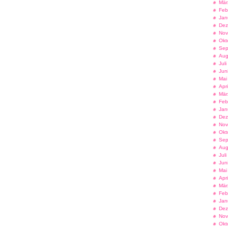
Mär
Feb
Jan
Dez
Nov
Okt
Sep
Aug
Jul
Jun
Mai
Apr
Mär
Feb
Jan
Dez
Nov
Okt
Sep
Aug
Jul
Jun
Mai
Apr
Mär
Feb
Jan
Dez
Nov
Okt