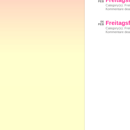
Freitags
FEB
Category(s):
Frei
Kommentare deakt
Freitags
06
FEB
Category(s):
Frei
Kommentare deakt