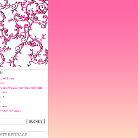
EN
piel-Seite
erie
ressum/Datenschutzerklärung
bbeln
.P.S.
t
r uns
hnachten 2012
STE BEITRÄGE