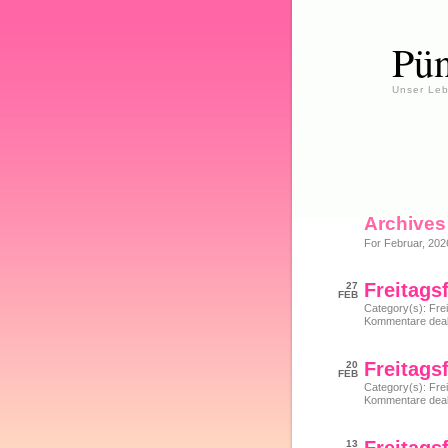
Pün
Unser Leb
Archives
For Februar, 202
Freitags
27
FEB
Category(s):
Frei
Kommentare deakt
Freitags
20
FEB
Category(s):
Frei
Kommentare deakt
13