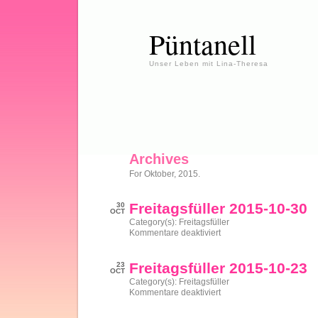
Püntanell
Unser Leben mit Lina-Theresa
Archives
For Oktober, 2015.
Freitagsfüller 2015-10-30
30
OCT
Category(s):
Freitagsfüller
für
Kommentare deaktiviert
Freitagsfüller
2015-
10-
Freitagsfüller 2015-10-23
23
30
OCT
Category(s):
Freitagsfüller
für
Kommentare deaktiviert
Freitagsfüller
2015-