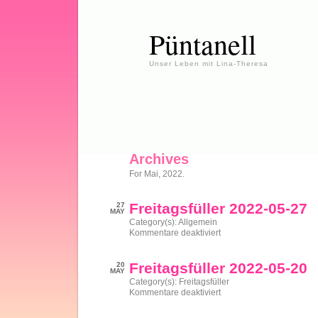
Püntanell
Unser Leben mit Lina-Theresa
Archives
For Mai, 2022.
Freitagsfüller 2022-05-27
27
MAY
Category(s):
Allgemein
für
Kommentare deaktiviert
Freitagsfüller
2022-
05-
Freitagsfüller 2022-05-20
20
27
MAY
Category(s):
Freitagsfüller
für
Kommentare deaktiviert
Freitagsfüller
2022-