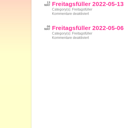
05-
Freitagsfüller 2022-05-13
13
20
MAY
Category(s):
Freitagsfüller
für
Kommentare deaktiviert
Freitagsfüller
2022-
05-
Freitagsfüller 2022-05-06
06
13
MAY
Category(s):
Freitagsfüller
für
Kommentare deaktiviert
Freitagsfüller
2022-
05-
06