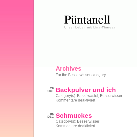
Püntanell
Unser Leben mit Lina-Theresa
Archives
For the Besserwisser category.
Backpulver und ich
26
OCT
Category(s):
Bastelwastel
,
Besserwisser
für
Kommentare deaktiviert
Backpulver
und
ich
Schmuckes
05
DEC
Category(s):
Besserwisser
für
Kommentare deaktiviert
Schmuckes