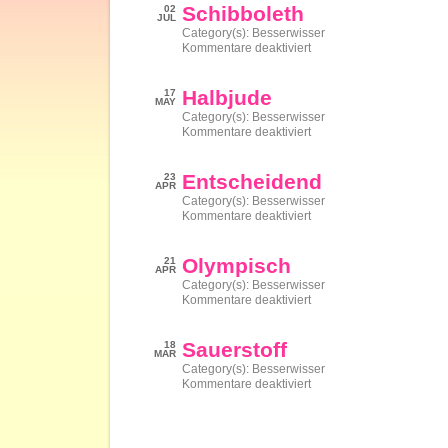
Schibboleth
02
JUL
Category(s):
Besserwisser
für
Kommentare deaktiviert
Schibboleth
Halbjude
17
MAY
Category(s):
Besserwisser
für
Kommentare deaktiviert
Halbjude
Entscheidend
23
APR
Category(s):
Besserwisser
für
Kommentare deaktiviert
Entscheidend
Olympisch
21
APR
Category(s):
Besserwisser
für
Kommentare deaktiviert
Olympisch
Sauerstoff
18
MAR
Category(s):
Besserwisser
für
Kommentare deaktiviert
Sauerstoff