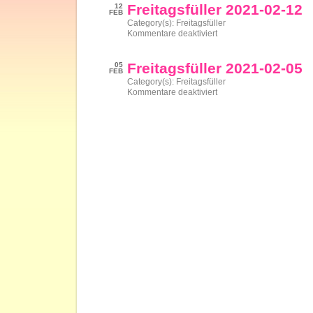
02-
Freitagsfüller 2021-02-12
12
19
FEB
–
Category(s):
Freitagsfüller
Umzugsedition
für
Kommentare deaktiviert
Freitagsfüller
2021-
02-
Freitagsfüller 2021-02-05
05
12
FEB
Category(s):
Freitagsfüller
für
Kommentare deaktiviert
Freitagsfüller
2021-
02-
05