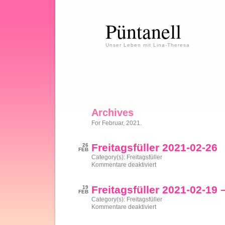
Püntanell
Unser Leben mit Lina-Theresa
Archives
For Februar, 2021.
Freitagsfüller 2021-02-26
26
FEB
Category(s):
Freitagsfüller
für
Kommentare deaktiviert
Freitagsfüller
2021-
02-
Freitagsfüller 2021-02-19
19
26
FEB
Category(s):
Freitagsfüller
für
Kommentare deaktiviert
Freitagsfüller
2021-