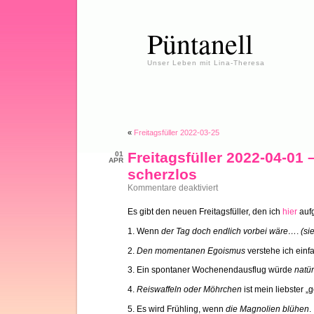
Püntanell
Unser Leben mit Lina-Theresa
«
Freitagsfüller 2022-03-25
Freitagsfüller 2022-04-01 –
01
APR
scherzlos
für
Kommentare deaktiviert
Freitagsfüller
2022-
Es gibt den neuen Freitagsfüller, den ich
hier
aufg
04-
01
1. Wenn
der Tag doch endlich vorbei wäre…
.
(si
–
garantiert
2.
Den momentanen Egoismus
verstehe ich einfa
scherzlos
3. Ein spontaner Wochenendausflug würde
natü
4.
Reiswaffeln oder Möhrchen
ist mein liebster 
5. Es wird Frühling, wenn
die Magnolien blühen
.