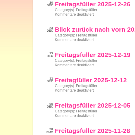
01-
Freitagsfüller 2025-12-26
26
02
DEC
Category(s):
Freitagsfüller
für
Kommentare deaktiviert
Freitagsfüller
2025-
12-
Blick zurück nach vorn 2
23
26
DEC
Category(s):
Freitagsfüller
für
Kommentare deaktiviert
Blick
zurück
nach
Freitagsfüller 2025-12-19
19
vorn
DEC
2025
Category(s):
Freitagsfüller
für
Kommentare deaktiviert
Freitagsfüller
2025-
12-
Freitagfüller 2025-12-12
12
19
DEC
Category(s):
Freitagsfüller
für
Kommentare deaktiviert
Freitagfüller
2025-
12-
Freitagsfüller 2025-12-05
05
12
DEC
Category(s):
Freitagsfüller
für
Kommentare deaktiviert
Freitagsfüller
2025-
12-
Freitagsfüller 2025-11-28
28
05
NOV