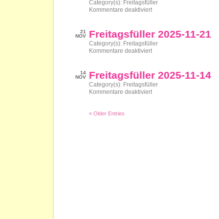
Category(s):
Freitagsfüller
für
Kommentare deaktiviert
Freitagsfüller
2025-
11-
Freitagsfüller 2025-11-21
21
28
NOV
Category(s):
Freitagsfüller
für
Kommentare deaktiviert
Freitagsfüller
2025-
11-
Freitagsfüller 2025-11-14
14
21
NOV
Category(s):
Freitagsfüller
für
Kommentare deaktiviert
Freitagsfüller
2025-
11-
« Older Entries
14