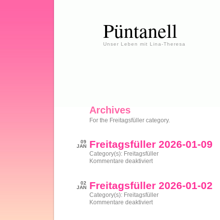
Püntanell
Unser Leben mit Lina-Theresa
Archives
For the Freitagsfüller category.
Freitagsfüller 2026-01-09
09
JAN
Category(s):
Freitagsfüller
für
Kommentare deaktiviert
Freitagsfüller
2026-
01-
Freitagsfüller 2026-01-02
02
09
JAN
Category(s):
Freitagsfüller
für
Kommentare deaktiviert
Freitagsfüller
2026-