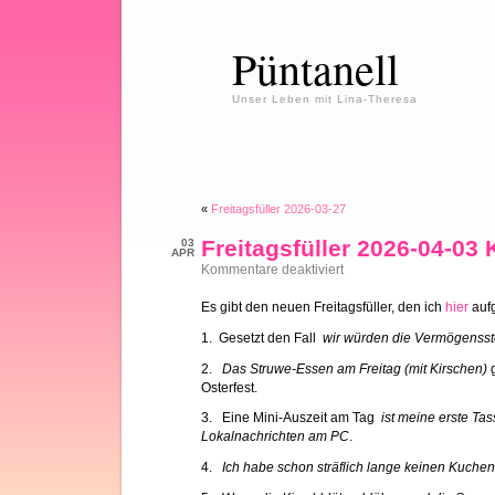
Püntanell
Unser Leben mit Lina-Theresa
«
Freitagsfüller 2026-03-27
Freitagsfüller 2026-04-03 
03
APR
für
Kommentare deaktiviert
Freitagsfüller
2026-
Es gibt den neuen Freitagsfüller, den ich
hier
auf
04-
03
1. Gesetzt den Fall
wir würden die Vermögensst
Karfreitagsedition
2.
Das Struwe-Essen am Freitag (mit Kirschen)
Osterfest.
3. Eine Mini-Auszeit am Tag
ist meine erste Tas
Lokalnachrichten am PC
.
4.
Ich habe schon sträflich lange keinen Kuche