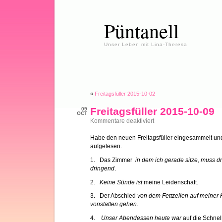
Püntanell
Unser Leben mit Lina-Theresa
«
Freitagsfüller 2015-10-02
Freitagsfüller 2015-10-09
09
OCT
für
Kommentare deaktiviert
Freitagsfüller
2015-
Habe den neuen Freitagsfüller eingesammelt und
10-
aufgelesen.
09
1. Das Zimmer
in dem ich gerade sitze, muss 
dringend
.
2.
Keine Sünde ist
meine Leidenschaft.
3. Der Abschied
von dem Fettzellen auf meiner H
vonstatten gehen
.
4.
Unser Abendessen heute war
auf die Schnel