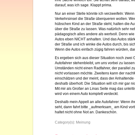
ihre Sache wirklich toll. Sie achtet sehr darau
darauf, was ich sage. Klappt prima.
Nur an einer Stelle könnte ich verzweifeln: Wenn
Verkehrsinsel die Straße überqueren wollen. Wen
hübschen Kind an der Straße steht, halten die Au
über die Straße zu lassen. Was natürlich sehr ne
pädagogisch alles andere als wertvoll. Denn wie 
Autos eben NICHT anhalten. Und das Autos stärk
der Straße und ich winke die Autos durch, bis sic
Wenn die Autos einfach zügig fahren würden, dann
Es ergeben sich aus dieser Situation noch zwei
Autofahrer stehenbleibt, um uns vorbei zu lassen
Umständen nicht einen Radfahrer, der parallel z
nicht vorlassen möchte. Zweitens kann der nachf
einschätzen und der meint, dass der Anhaltende 
deshalb überholt. Die Situation will ich mir gar n
Mit mir als Großer an Linas Seite mag das unkriti
wird von einem Auto komplett verdeckt.
Deshalb mein Appell an alle Autofahrer: Wenn ih
seht, dann fahrt bitte _aufmerksam_ am Kind vorb
haltet nicht ohne Not an. Dankeschön.
Category(s):
Meinung