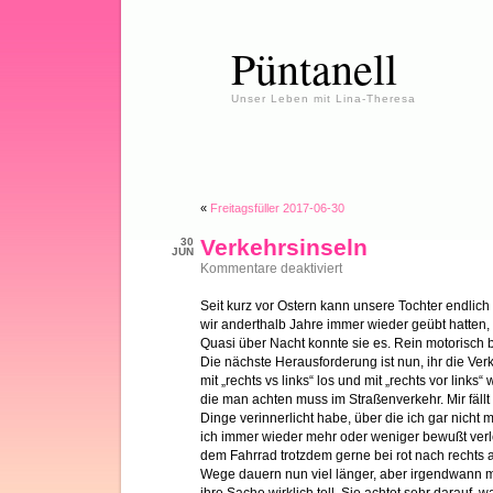
Püntanell
Unser Leben mit Lina-Theresa
«
Freitagsfüller 2017-06-30
Verkehrsinseln
30
JUN
für
Kommentare deaktiviert
Verkehrsinseln
Seit kurz vor Ostern kann unsere Tochter endlic
wir anderthalb Jahre immer wieder geübt hatten, g
Quasi über Nacht konnte sie es. Rein motorisch b
Die nächste Herausforderung ist nun, ihr die Ve
mit „rechts vs links“ los und mit „rechts vor links“
die man achten muss im Straßenverkehr. Mir fällt
Dinge verinnerlicht habe, über die ich gar nicht
ich immer wieder mehr oder weniger bewußt verl
dem Fahrrad trotzdem gerne bei rot nach rechts a
Wege dauern nun viel länger, aber irgendwann m