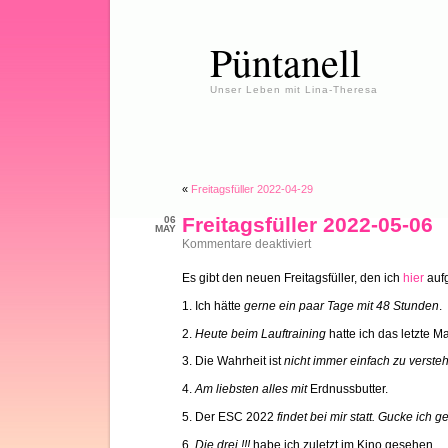
Püntanell
Unser Leben mit Lina-Theresa
«
Freitagsfüller 2022-04-29
Freitagsfüller 2022-05-06
06
MAY
für
Kommentare deaktiviert
Freitagsfüller
2022-
Es gibt den neuen Freitagsfüller, den ich
hier
aufg
05-
06
1. Ich hätte
gerne ein paar Tage mit 48 Stunden
.
2.
Heute beim Lauftraining
hatte ich das letzte M
3. Die Wahrheit ist
nicht immer einfach zu verste
4.
Am liebsten alles mit
Erdnussbutter.
5. Der ESC 2022
findet bei mir statt. Gucke ich g
6.
Die drei !!!
habe ich zuletzt im Kino gesehen..