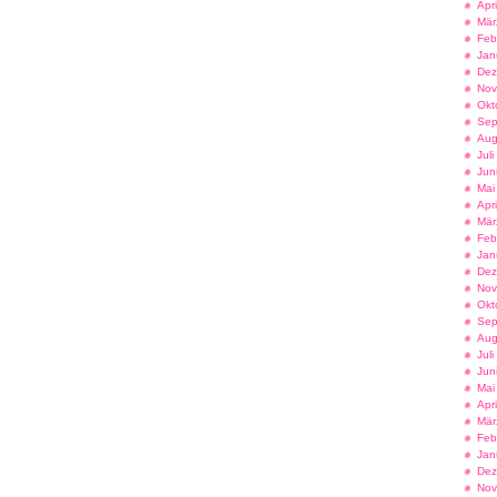
Apr
Mär
Feb
Jan
Dez
Nov
Okt
Sep
Aug
Jul
Jun
Mai
Apr
Mär
Feb
Jan
Dez
Nov
Okt
Sep
Aug
Jul
Jun
Mai
Apr
Mär
Feb
Jan
Dez
Nov