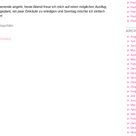
Fre
enende angeht, heute Abend freue ich mich auf
einen möglichen Ausflug
,
Fre
geplant,
ein paar Einkäufe zu erledigen
und Sonntag möchte ich
einfach
Fre
n
!
Fre
Fre
tagsfüller
ARCH
Aug
closed.
Jul
Jun
Mai
Apr
Mär
Feb
Jan
Dez
Nov
Okt
Sep
Aug
Jul
Jun
Mai
Apr
Mär
Feb
Jan
Dez
Nov