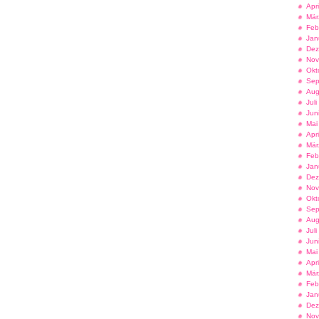
Apr
Mär
Feb
Jan
Dez
Nov
Okt
Sep
Aug
Jul
Jun
Mai
Apr
Mär
Feb
Jan
Dez
Nov
Okt
Sep
Aug
Jul
Jun
Mai
Apr
Mär
Feb
Jan
Dez
Nov