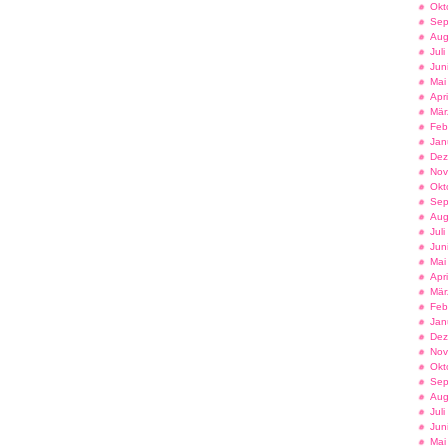
Okt
Sep
Aug
Jul
Jun
Mai
Apr
Mär
Feb
Jan
Dez
Nov
Okt
Sep
Aug
Jul
Jun
Mai
Apr
Mär
Feb
Jan
Dez
Nov
Okt
Sep
Aug
Jul
Jun
Mai