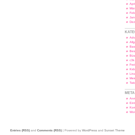
Apr
Mär
Feb
Jan
Dez
KATE
Adv
All
Bas
Bes
Bü
c3k
Frei
Kid
Lin
Mei
Twi
META
Anm
Ein
Kom
Wor
Entries (RSS)
and
Comments (RSS)
| Powered by
WordPress
and
Sunset Theme