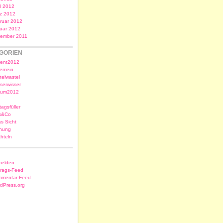
il 2012
z 2012
ruar 2012
uar 2012
ember 2011
GORIEN
ent2012
gemein
telwastel
serwisser
sum2012
tagsfüller
s&Co
as Sicht
nung
chteln
elden
trags-Feed
mentar-Feed
dPress.org