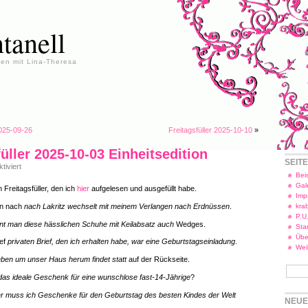
tanell
en mit Lina-Theresa
2025-09-26
Freitagsfüller 2025-10-10
»
füller 2025-10-03 Einheitsedition
SEIT
für
iviert
Freitagsfüller
Beis
2025-
Gal
 Freitagsfüller, den ich
hier
aufgelesen und ausgefüllt habe.
10-
Imp
03
en nach
nach Lakritz wechselt mit meinem Verlangen nach Erdnüssen
.
kra
Einheitsedition
P.U
t man diese hässlichen Schuhe mit Keilabsatz auch
Wedges.
Star
Übe
ief
privaten Brief, den ich erhalten habe, war eine Geburtstagseinladung
.
Wei
ben um unser Haus herum findet statt
auf der Rückseite.
das ideale Geschenk für eine wunschlose fast-14-Jährige
?
r muss ich Geschenke für den Geburtstag des besten Kindes der Welt
NEUE