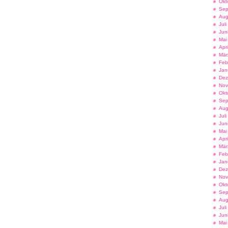
Okt
Sep
Aug
Jul
Jun
Mai
Apr
Mär
Feb
Jan
Dez
Nov
Okt
Sep
Aug
Jul
Jun
Mai
Apr
Mär
Feb
Jan
Dez
Nov
Okt
Sep
Aug
Jul
Jun
Mai