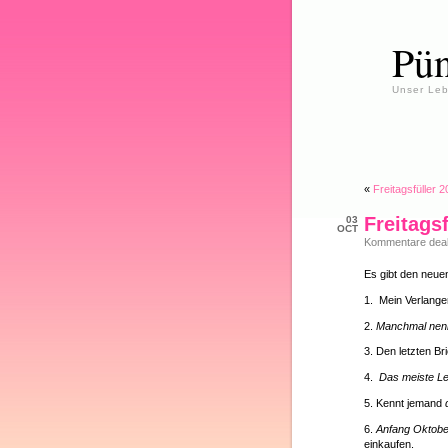
Pün
Unser Leb
«
Freitagsfüller 
Freitags
03
OCT
Kommentare deakt
Es gibt den neuen
1. Mein Verlang
2.
Manchmal nenn
3. Den letzten Br
4.
Das meiste Le
5. Kennt jemand
6.
Anfang Oktobe
einkaufen.