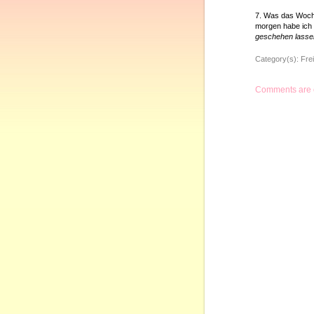
7. Was das Woch
morgen habe ich 
geschehen lasse
Category(s):
Frei
Comments are 