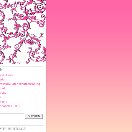
EN
piel-Seite
erie
ressum/Datenschutzerklärung
bbeln
.P.S.
t
r uns
hnachten 2012
STE BEITRÄGE