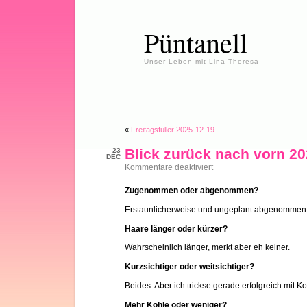
Püntanell
Unser Leben mit Lina-Theresa
«
Freitagsfüller 2025-12-19
Blick zurück nach vorn 2
23
DEC
für
Kommentare deaktiviert
Blick
zurück
Zugenommen oder abgenommen?
nach
vorn
Erstaunlicherweise und ungeplant abgenommen
2025
Haare länger oder kürzer?
Wahrscheinlich länger, merkt aber eh keiner.
Kurzsichtiger oder weitsichtiger?
Beides. Aber ich trickse gerade erfolgreich mit K
Mehr Kohle oder weniger?