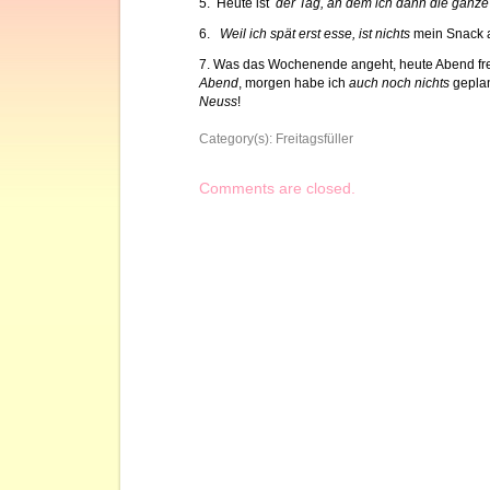
5. Heute ist
der Tag, an dem ich dann die ganze
6.
Weil ich spät erst esse, ist nichts
mein Snack 
7. Was das Wochenende angeht, heute Abend fre
Abend
, morgen habe ich
auch noch nichts
gepla
Neuss
!
Category(s):
Freitagsfüller
Comments are closed.