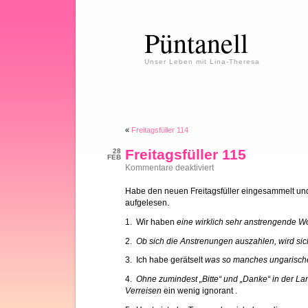
Püntanell
Unser Leben mit Lina-Theresa
«
Freitagsfüller 114
Freitagsfüller 115
28
FEB
für
Kommentare deaktiviert
Freitagsfüller
115
Habe den neuen Freitagsfüller eingesammelt und
aufgelesen.
1. Wir haben
eine wirklich sehr anstrengende Wo
2.
Ob sich die Anstrenungen auszahlen, wird si
3. Ich habe gerätselt
was so manches ungarische
4.
Ohne zumindest „Bitte“ und „Danke“ in der La
Verreisen
ein wenig ignorant .