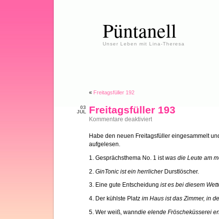
Püntanell
Unser Leben mit Lina-Theresa
«
Freitagsfüller 192
Freitagsfüller 193
03
JUL
für
Kommentare deaktiviert
Freitagsfüller
193
Habe den neuen Freitagsfüller eingesammelt und
aufgelesen.
1. Gesprächsthema No. 1 ist
was die Leute am m
2.
GinTonic ist ein herrlicher
Durstlöscher.
3. Eine gute Entscheidung
ist es bei diesem We
4. Der kühlste Platz
im Haus ist das Zimmer, in de
5. Wer weiß, wann
die elende Fröscheküsserei en