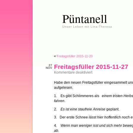
Püntanell
Unser Leben mit Lina-Theresa
«
Freitagsfüller 2015-11-20
Freitagsfüller 2015-11-27
27
NOV
für
Kommentare deaktiviert
Freitagsfüller
2015-
Habe den neuen Freitagsfüller eingesammelt und
11-
aufgelesen.
27
1. Es gibt Schlimmeres als
einem tristen Her
fahren
.
2.
Es ist eine staufreie Anreise
geplant.
3. Der erste Schnee
lässt hier hoffentlich noch 
4.
Wenn man weniger isst und sich mehr bewe
ab.