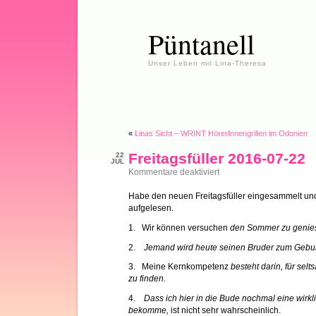
Püntanell
Unser Leben mit Lina-Theresa
«
Linas Sicht – WRINT HörerInnengrillen im Odonien
Freitagsfüller 2016-07-22
22
JUL
für
Kommentare deaktiviert
Freitagsfüller
2016-
Habe den neuen Freitagsfüller eingesammelt und
07-
aufgelesen.
22
1. Wir können versuchen
den Sommer zu genie
2.
Jemand wird heute seinen Bruder zum Gebu
3. Meine Kernkompetenz
besteht darin, für se
zu finden.
4.
Dass ich hier in die Bude nochmal eine wir
bekomme,
ist nicht sehr wahrscheinlich.