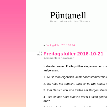
Püntanell
Unser Leben mit Lina-Theresa
«
Freitagsfüller 2016-10-14
Freitagsfüller 2016-10-21
21
OCT
für
Kommentare deaktiviert
Freitagsfüller
2016-
Habe den neuen Freitagsfüller eingesammelt und
10-
aufgelesen.
21
1. Muss man eigentlich
immer alles kommerzial
2.
Ich hätte nie gedacht, dass ich so weit laufen
3. Der Geruch von
von Kaffee am Morgen stimmt
4.
Als ich das erste Mal von der IT-Fusion gehör
das?