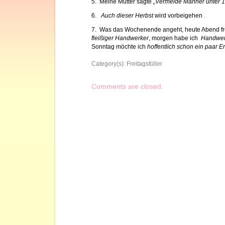
5. Meine Mutter sagte
„Vermeide Männer unter 1
6.
Auch dieser Herbst
wird vorbeigehen .
7. Was das Wochenende angeht, heute Abend fr
fleißiger Handwerker
, morgen habe ich
Handwer
Sonntag möchte ich
hoffentlich schon ein paar 
Category(s):
Freitagsfüller
Comments are closed.