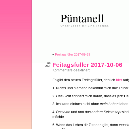
Püntanell
Unser Leben mit Lina-Theresa
«
Freitagsfüller 2017-09-29
Feitagsfüller 2017-10-06
06
OCT
für
Kommentare deaktiviert
Feitagsfüller
2017-
Es gibt den neuen Freitagsfüller, den ich
hier
aufg
10-
06
1. Nichts und niemand bekommt mich dazu
nicht
2.
Das Licht
erinnert mich daran, dass es jetzt Her
3. Ich kann einfach nicht ohne
mein Leben
leben
4.
Das eine
und
und das andere Keksrezept
sind
möchte.
5. Wenn das Leben dir Zitronen gibt,
dann tausc