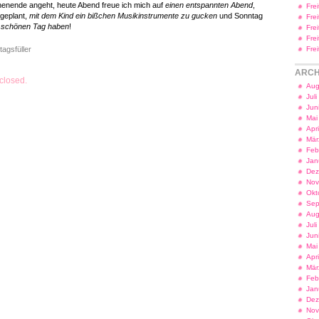
enende angeht, heute Abend freue ich mich auf
einen entspannten Abend
,
Fre
geplant,
mit dem Kind ein bißchen Musikinstrumente zu gucken
und Sonntag
Fre
 schönen Tag haben
!
Fre
Fre
tagsfüller
Fre
ARCH
closed.
Aug
Jul
Jun
Mai
Apr
Mär
Feb
Jan
Dez
Nov
Okt
Sep
Aug
Jul
Jun
Mai
Apr
Mär
Feb
Jan
Dez
Nov