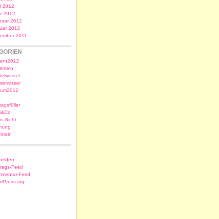
il 2012
z 2012
ruar 2012
uar 2012
ember 2011
GORIEN
ent2012
gemein
telwastel
serwisser
sum2012
tagsfüller
s&Co
as Sicht
nung
chteln
elden
trags-Feed
mentar-Feed
dPress.org