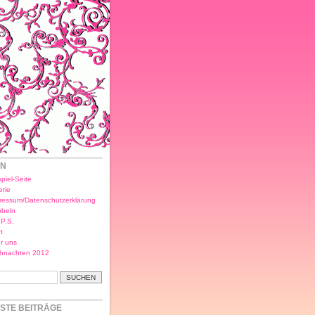
EN
piel-Seite
erie
ressum/Datenschutzerklärung
bbeln
.P.S.
t
r uns
hnachten 2012
STE BEITRÄGE