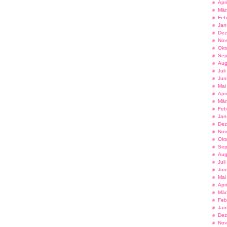
Apr
Mär
Feb
Jan
Dez
Nov
Okt
Sep
Aug
Jul
Jun
Mai
Apr
Mär
Feb
Jan
Dez
Nov
Okt
Sep
Aug
Jul
Jun
Mai
Apr
Mär
Feb
Jan
Dez
Nov