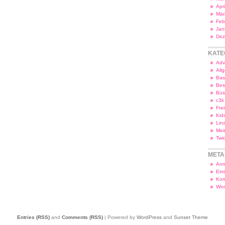
Apr
Mär
Feb
Jan
Dez
KATE
Adv
All
Bas
Bes
Bü
c3k
Frei
Kid
Lin
Mei
Twi
META
Anm
Ein
Kom
Wor
Entries (RSS)
and
Comments (RSS)
| Powered by
WordPress
and
Sunset Theme