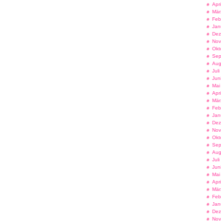
Apr
Mär
Feb
Jan
Dez
Nov
Okt
Sep
Aug
Jul
Jun
Mai
Apr
Mär
Feb
Jan
Dez
Nov
Okt
Sep
Aug
Jul
Jun
Mai
Apr
Mär
Feb
Jan
Dez
Nov