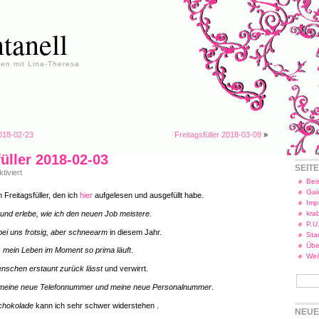
tanell
en mit Lina-Theresa
2018-02-23
Freitagsfüller 2018-03-09
»
füller 2018-02-03
SEIT
für
iviert
Freitagsfüller
Beis
2018-
Gal
 Freitagsfüller, den ich
hier
aufgelesen und ausgefüllt habe.
02-
Imp
03
und erlebe, wie ich den neuen Job meistere
.
kra
P.U
 bei uns frotsig, aber schneearm
in diesem Jahr.
Star
Übe
s mein Leben im Moment so prima läuft
.
Wei
nschen erstaunt zurück lässt
und verwirrt.
meine neue Telefonnummer und meine neue Personalnummer
.
chokolade
kann ich sehr schwer widerstehen .
NEUE