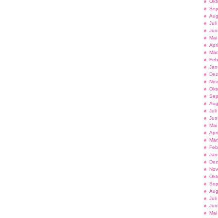
Okt
Sep
Aug
Jul
Jun
Mai
Apr
Mär
Feb
Jan
Dez
Nov
Okt
Sep
Aug
Jul
Jun
Mai
Apr
Mär
Feb
Jan
Dez
Nov
Okt
Sep
Aug
Jul
Jun
Mai