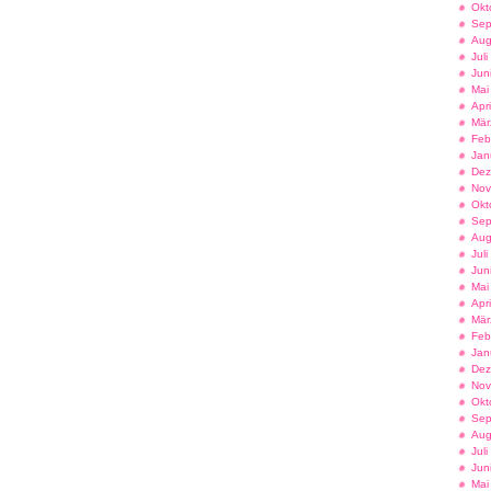
Okt
Sep
Aug
Jul
Jun
Mai
Apr
Mär
Feb
Jan
Dez
Nov
Okt
Sep
Aug
Jul
Jun
Mai
Apr
Mär
Feb
Jan
Dez
Nov
Okt
Sep
Aug
Jul
Jun
Mai