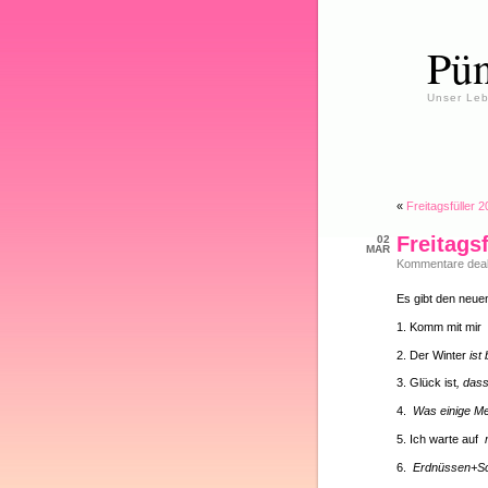
Pün
Unser Leb
«
Freitagsfüller 
Freitags
02
MAR
Kommentare deakt
Es gibt den neuen
1. Komm mit mir
2. Der Winter
ist
3. Glück ist
, das
4.
Was einige Me
5. Ich warte auf
6.
Erdnüssen+S