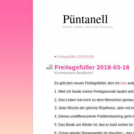
Püntanell
Unser Leben mit Lina-Theresa
«
Freitagsfüller 2018-03-09
Freitagsfüller 2018-03-16
16
MAR
für
Kommentare deaktiviert
Freitagsfüller
2018-
Es gibt den neuen Freitagsfüller, den ich
hier
aufg
03-
16
1. Weil ich heute
meine Freitagsrunde laufen will
2.
Das Leben hat mich
zu dem Menschen gemacht,
3. Jede Woche
der gleiche Rhythmus, aber mit 
4.
Dieses undifferenzierte Politikerbashing geht 
5. Das Beste
am Winter ist, das er bald vorbei ist
.
6.
Schon wieder Regenwetter da draußen –
das n