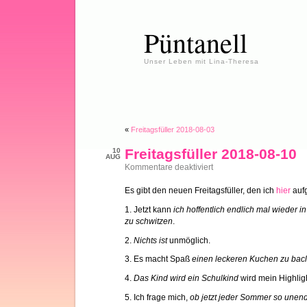
Püntanell
Unser Leben mit Lina-Theresa
«
Freitagsfüller 2018-08-03
Freitagsfüller 2018-08-10
10
AUG
für
Kommentare deaktiviert
Freitagsfüller
2018-
Es gibt den neuen Freitagsfüller, den ich
hier
aufg
08-
10
1. Jetzt kann
ich hoffentlich endlich mal wieder 
zu schwitzen
.
2.
Nichts ist
unmöglich.
3. Es macht Spaß
einen leckeren Kuchen zu bac
4.
Das Kind wird ein Schulkind
wird mein Highligh
5. Ich frage mich,
ob jetzt jeder Sommer so unend