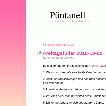
Püntanell
Unser Leben mit Lina-Theresa
«
Freitagsfüller 2018-09-28
Freitagsfüller 2018-10-05
05
OCT
für
Kommentare deaktiviert
Freitagsfüller
2018-
Es gibt den neuen Freitagsfüller, den ich
hier
aufg
10-
05
1. Was ist schöner
als eine heiße Dusche nach e
2.
Aufs Fahrrad schwingen und das Kind einsamm
Feierabendritual.
3. In meiner Heimatstadt
ist man sich nicht siche
4.
Im Alltag sieht man nur selten
echte Emotionen
5. Ich kenne
schonziemlich abgefahrene Leute
.