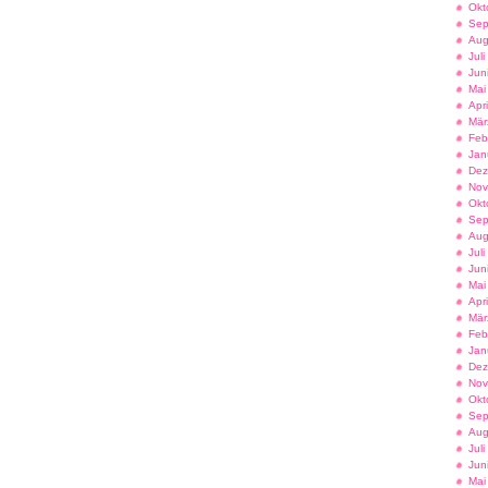
Okt
Sep
Aug
Jul
Jun
Mai
Apr
Mär
Feb
Jan
Dez
Nov
Okt
Sep
Aug
Jul
Jun
Mai
Apr
Mär
Feb
Jan
Dez
Nov
Okt
Sep
Aug
Jul
Jun
Mai