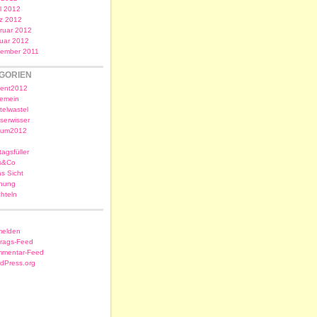
il 2012
z 2012
ruar 2012
uar 2012
ember 2011
GORIEN
ent2012
gemein
telwastel
serwisser
sum2012
tagsfüller
s&Co
as Sicht
nung
chteln
elden
trags-Feed
mentar-Feed
dPress.org