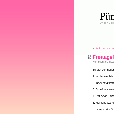
Pün
Unser Leb
«
Blick zurück n
Freitags
04
JAN
Kommentare deakt
Es gibt den neuen
1. In diesem Jah
2.
Manchmal verl
3. Es könnte sei
4.
Um diese Tages
5. Moment, warte
6.
Linas erster S