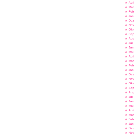
Apr
Mär
Feb
Jan
Dez
Nov
Okt
Sep
Aug
Jul
Jun
Mai
Apr
Mär
Feb
Jan
Dez
Nov
Okt
Sep
Aug
Jul
Jun
Mai
Apr
Mär
Feb
Jan
Dez
Nov