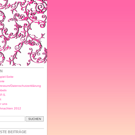
EN
piel-Seite
erie
ressum/Datenschutzerklärung
bbeln
.P.S.
t
r uns
hnachten 2012
STE BEITRÄGE