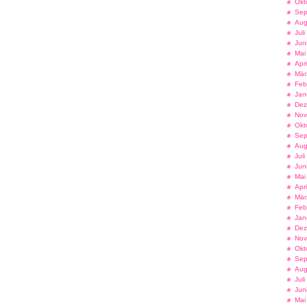
Okt
Sep
Aug
Jul
Jun
Mai
Apr
Mär
Feb
Jan
Dez
Nov
Okt
Sep
Aug
Jul
Jun
Mai
Apr
Mär
Feb
Jan
Dez
Nov
Okt
Sep
Aug
Jul
Jun
Mai