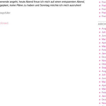
enende angeht, heute Abend freue ich mich auf
einen entspannten Abend
,
Fre
geplant,
keine Pläne zu haben
und Sonntag möchte ich
mich ausruhen
!
Fre
Fre
tagsfüller
Fre
Fre
closed.
ARCH
Aug
Jul
Jun
Mai
Apr
Mär
Feb
Jan
Dez
Nov
Okt
Sep
Aug
Jul
Jun
Mai
Apr
Mär
Feb
Jan
Dez
Nov