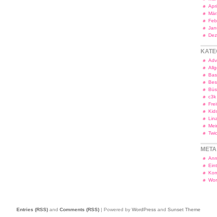
Apr
Mär
Feb
Jan
Dez
KATE
Adv
All
Bas
Bes
Bü
c3k
Frei
Kid
Lin
Mei
Twi
META
Anm
Ein
Kom
Wor
Entries (RSS)
and
Comments (RSS)
| Powered by
WordPress
and
Sunset Theme