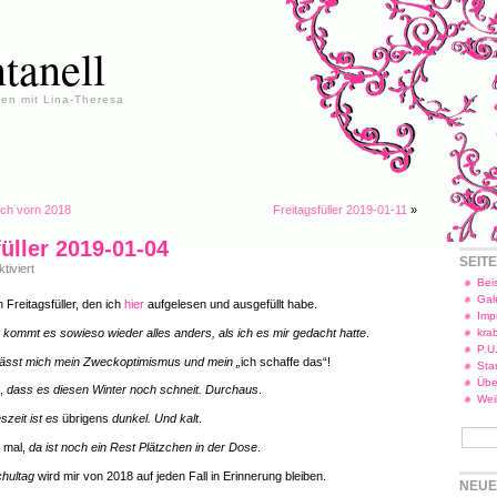
tanell
en mit Lina-Theresa
ach vorn 2018
Freitagsfüller 2019-01-11
»
füller 2019-01-04
SEIT
für
iviert
Freitagsfüller
Beis
2019-
Gal
 Freitagsfüller, den ich
hier
aufgelesen und ausgefüllt habe.
01-
Imp
04
r
kommt es sowieso wieder alles anders, als ich es mir gedacht hatte
.
kra
P.U
ässt mich mein Zweckoptimismus und mein „
ich schaffe das“!
Star
Übe
n,
dass es diesen Winter noch schneit. Durchaus
.
Wei
zeit ist es
übrigens
dunkel. Und kalt
.
 mal,
da ist noch ein Rest Plätzchen in der Dose
.
chultag
wird mir von 2018 auf jeden Fall in Erinnerung bleiben.
NEUE