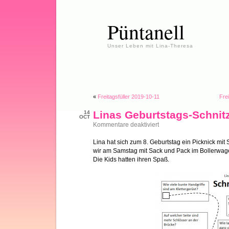
Püntanell
Unser Leben mit Lina-Theresa
«
Freitagsfüller 2019-10-11
Fre
Linas Geburtstags-Schnit
14
OCT
für
Kommentare deaktiviert
Linas
Geburtstags-
Lina hat sich zum 8. Geburtstag ein Picknick mit
Schnitzeljagd
wir am Samstag mit Sack und Pack im Bollerwag
Die Kids hatten ihren Spaß.