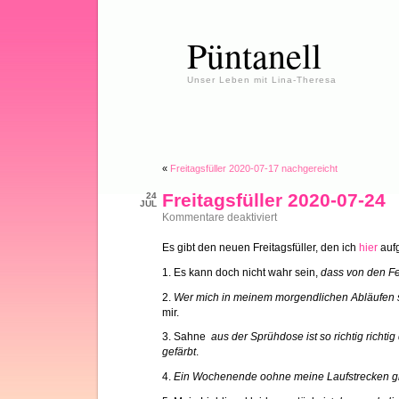
Püntanell
Unser Leben mit Lina-Theresa
«
Freitagsfüller 2020-07-17 nachgereicht
Freitagsfüller 2020-07-24
24
JUL
für
Kommentare deaktiviert
Freitagsfüller
2020-
Es gibt den neuen Freitagsfüller, den ich
hier
aufg
07-
24
1. Es kann doch nicht wahr sein,
dass von den Fer
2.
Wer mich in meinem morgendlichen Abläufen s
mir.
3. Sahne
aus der Sprühdose ist so richtig richti
gefärbt
.
4.
Ein Wochenende oohne meine Laufstrecken g