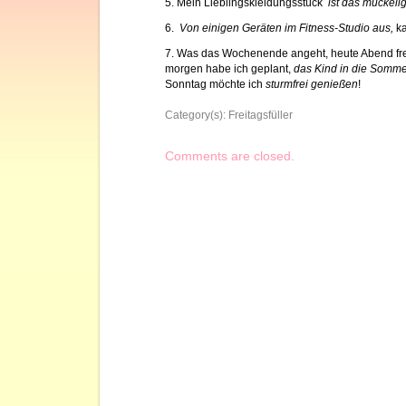
5. Mein Lieblingskleidungsstück
ist das muckelig
6.
Von einigen Geräten im Fitness-Studio aus,
k
7. Was das Wochenende angeht, heute Abend fre
morgen habe ich geplant,
das Kind in die Somme
Sonntag möchte ich
sturmfrei genießen
!
Category(s):
Freitagsfüller
Comments are closed.