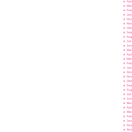
Apr
Mär
Feb
Jan
Dez
Nov
Okt
Sep
Aug
Jul
Jun
Mai
Apr
Mär
Feb
Jan
Dez
Nov
Okt
Sep
Aug
Jul
Jun
Mai
Apr
Mär
Feb
Jan
Dez
Nov