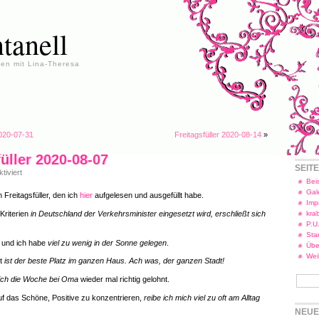
tanell
en mit Lina-Theresa
2020-07-31
Freitagsfüller 2020-08-14
»
füller 2020-08-07
SEIT
für
iviert
Freitagsfüller
Beis
2020-
Gal
 Freitagsfüller, den ich
hier
aufgelesen und ausgefüllt habe.
08-
Imp
07
Kriterien
in Deutschland der Verkehrsminister eingesetzt wird, erschließt sich
kra
P.U
Star
t
und ich habe
viel zu wenig in der Sonne gelegen
.
Übe
Wei
tt
ist der beste Platz im ganzen Haus. Ach was, der ganzen Stadt!
sich die Woche bei Oma
wieder mal richtig gelohnt.
uf das Schöne, Positive zu konzentrieren,
reibe ich mich viel zu oft am Alltag
NEUE