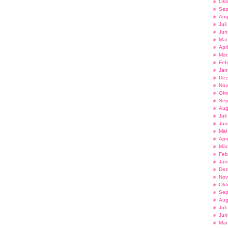
Okt
Sep
Aug
Jul
Jun
Mai
Apr
Mär
Feb
Jan
Dez
Nov
Okt
Sep
Aug
Jul
Jun
Mai
Apr
Mär
Feb
Jan
Dez
Nov
Okt
Sep
Aug
Jul
Jun
Mai