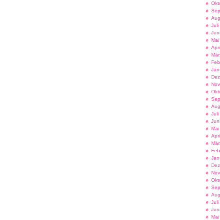
Okt
Sep
Aug
Jul
Jun
Mai
Apr
Mär
Feb
Jan
Dez
Nov
Okt
Sep
Aug
Jul
Jun
Mai
Apr
Mär
Feb
Jan
Dez
Nov
Okt
Sep
Aug
Jul
Jun
Mai