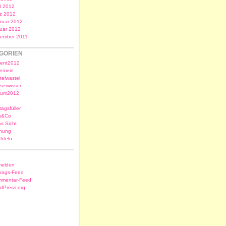
il 2012
z 2012
ruar 2012
uar 2012
ember 2011
GORIEN
ent2012
gemein
telwastel
serwisser
sum2012
tagsfüller
s&Co
as Sicht
nung
chteln
elden
trags-Feed
mentar-Feed
dPress.org