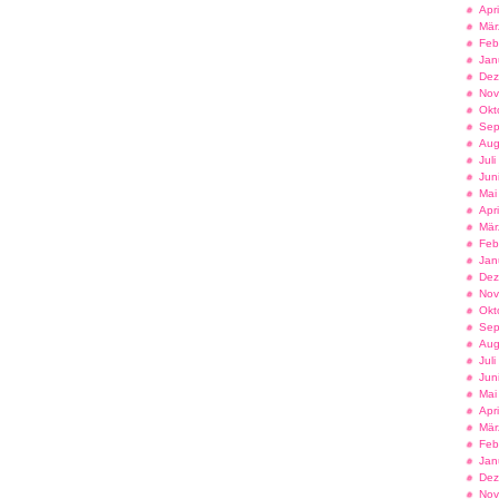
Apr
Mär
Feb
Jan
Dez
Nov
Okt
Sep
Aug
Jul
Jun
Mai
Apr
Mär
Feb
Jan
Dez
Nov
Okt
Sep
Aug
Jul
Jun
Mai
Apr
Mär
Feb
Jan
Dez
Nov