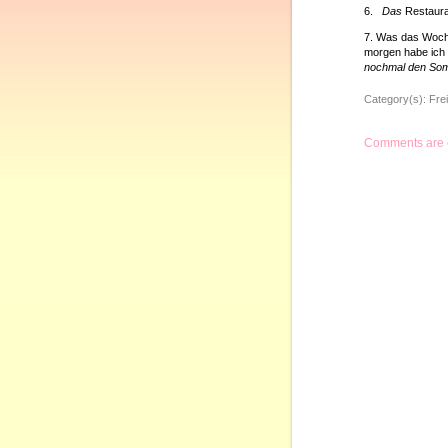
6.
Das
Restaur
7. Was das Woch
morgen habe ich 
nochmal den So
Category(s):
Frei
Comments are 