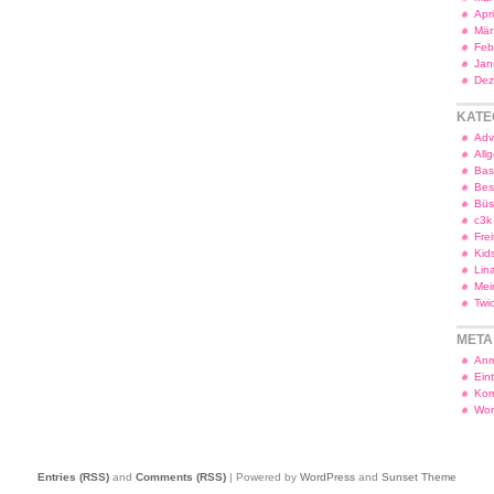
Apr
Mär
Feb
Jan
Dez
KATE
Adv
All
Bas
Bes
Bü
c3k
Frei
Kid
Lin
Mei
Twi
META
Anm
Ein
Kom
Wor
Entries (RSS)
and
Comments (RSS)
| Powered by
WordPress
and
Sunset Theme