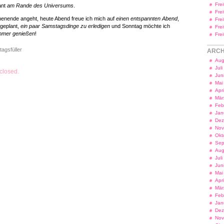
Fre
ant
am Rande des Universums
.
Fre
enende angeht, heute Abend freue ich mich auf
einen entspannten Abend
,
Fre
geplant,
ein paar Samstagsdinge zu erledigen
und Sonntag möchte ich
Fre
mmer genießen
!
Fre
tagsfüller
ARCH
Aug
Jul
closed.
Jun
Mai
Apr
Mär
Feb
Jan
Dez
Nov
Okt
Sep
Aug
Jul
Jun
Mai
Apr
Mär
Feb
Jan
Dez
Nov