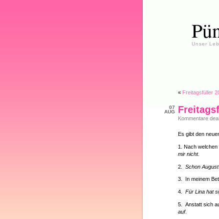
Pün
Unser Leb
«
Freitagsfüller 
Freitags
07
AUG
Kommentare deakt
Es gibt den neuen
1. Nach welchen 
mir nicht
.
2.
Schon Augus
3. In meinem Be
4.
Für Lina hat 
5. Anstatt sich a
auf
.