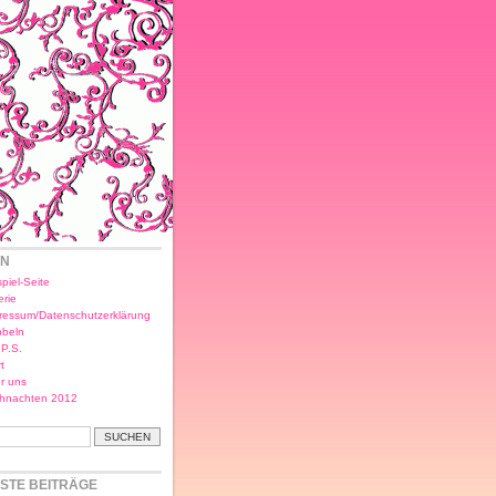
EN
piel-Seite
erie
ressum/Datenschutzerklärung
bbeln
.P.S.
t
r uns
hnachten 2012
STE BEITRÄGE