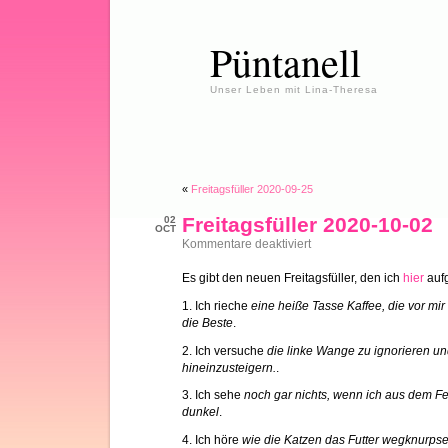
Püntanell
Unser Leben mit Lina-Theresa
«
Freitagsfüller 2020-09-25
Freitagsfüller 2020-10-02
02
OCT
für
Kommentare deaktiviert
Freitagsfüller
2020-
Es gibt den neuen Freitagsfüller, den ich
hier
aufg
10-
02
1. Ich rieche
eine heiße Tasse Kaffee, die vor mir
die Beste
.
2. Ich versuche
die linke Wange zu ignorieren un
hineinzusteigern.
.
3. Ich sehe
noch gar nichts, wenn ich aus dem Fen
dunkel
.
4. Ich höre
wie die Katzen das Futter wegknurps