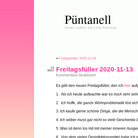
Püntanell
Unser Leben mit Lina-Theresa
«
Freitagsfüller 2020-11-06
Freitagsfüller 2020-11-13
13
NOV
für
Kommentare deaktiviert
Freitagsfüller
2020-
Es gibt den neuen Freitagsfüller, den ich
hier
aufg
11-
13
1. Als ich heute aufwachte
war es noch sehr seh
2.
Ich hoffe, die ganze Wohnproblematik löst sic
3. Ich kaufe gerne
schöne Dinge, die die Mensc
4.
Ich selber muss gar nicht so viele
Geschenke
5. Was ist denn los mit
mit meiner inneren Ausge
6.
Von dem vielen Desinfektionsmittel habe ich