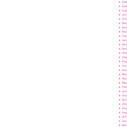
Okt
Sep
Aug
Jul
Jun
Mai
Apr
Mär
Feb
Jan
Dez
Nov
Okt
Sep
Aug
Jul
Jun
Mai
Apr
Mär
Feb
Jan
Dez
Nov
Okt
Sep
Aug
Jul
Jun
Mai