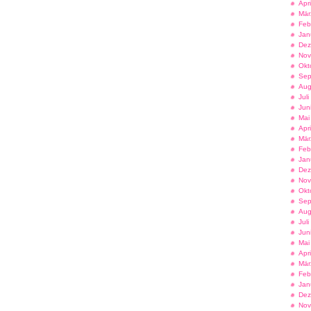
Apr
Mär
Feb
Jan
Dez
Nov
Okt
Sep
Aug
Jul
Jun
Mai
Apr
Mär
Feb
Jan
Dez
Nov
Okt
Sep
Aug
Jul
Jun
Mai
Apr
Mär
Feb
Jan
Dez
Nov