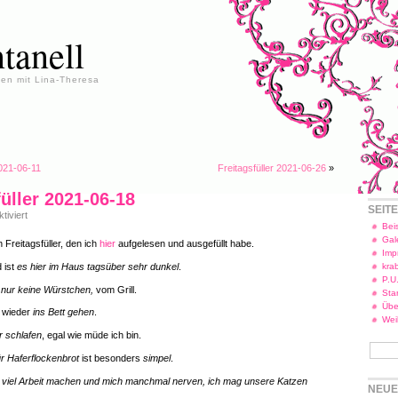
tanell
en mit Lina-Theresa
2021-06-11
Freitagsfüller 2021-06-26
»
füller 2021-06-18
SEIT
für
iviert
Freitagsfüller
Beis
2021-
Gal
 Freitagsfüller, den ich
hier
aufgelesen und ausgefüllt habe.
06-
Imp
18
 ist
es hier im Haus tagsüber sehr dunkel
.
kra
P.U
, nur keine Würstchen,
vom Grill.
Star
Übe
l wieder
ins Bett gehen
.
Wei
r schlafen
, egal wie müde ich bin.
ür Haferflockenbrot
ist besonders
simpel
.
 viel Arbeit machen und mich manchmal nerven, ich mag unsere Katzen
NEUE