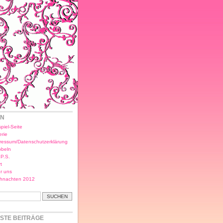
EN
piel-Seite
erie
ressum/Datenschutzerklärung
bbeln
.P.S.
t
r uns
hnachten 2012
STE BEITRÄGE