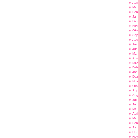
Apr
Mär
Feb
Jan
Dez
Nov
Okt
Sep
Aug
Jul
Jun
Mai
Apr
Mär
Feb
Jan
Dez
Nov
Okt
Sep
Aug
Jul
Jun
Mai
Apr
Mär
Feb
Jan
Dez
Nov