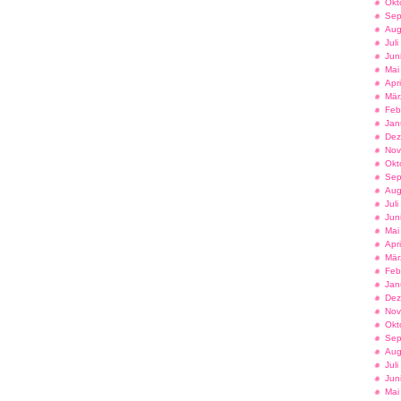
Okt
Sep
Aug
Jul
Jun
Mai
Apr
Mär
Feb
Jan
Dez
Nov
Okt
Sep
Aug
Jul
Jun
Mai
Apr
Mär
Feb
Jan
Dez
Nov
Okt
Sep
Aug
Jul
Jun
Mai