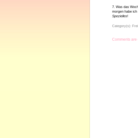
7. Was das Woch
morgen habe ich 
Spezielles
!
Category(s):
Frei
Comments are 