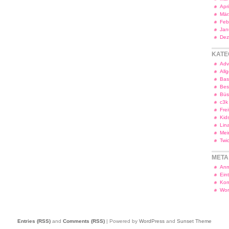
Apr
Mär
Feb
Jan
Dez
KATE
Adv
All
Bas
Bes
Bü
c3k
Frei
Kid
Lin
Mei
Twi
META
Anm
Ein
Kom
Wor
Entries (RSS)
and
Comments (RSS)
| Powered by
WordPress
and
Sunset Theme