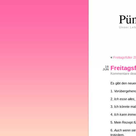
Pün
Unser Leb
«
Freitagsfüller 
Freitags
18
JUN
Kommentare deakt
Es gibt den neuen
1. Vorübergehend
2.
Ich esse alles
3. Ich könnte ma
4.
Ich kann imme
5. Mein Rezept
f
6.
Auch wenn sie
trotzdem.