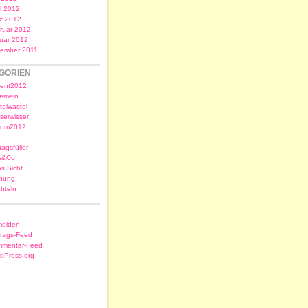
il 2012
z 2012
ruar 2012
uar 2012
ember 2011
GORIEN
ent2012
gemein
telwastel
serwisser
sum2012
tagsfüller
s&Co
as Sicht
nung
chteln
elden
trags-Feed
mentar-Feed
dPress.org