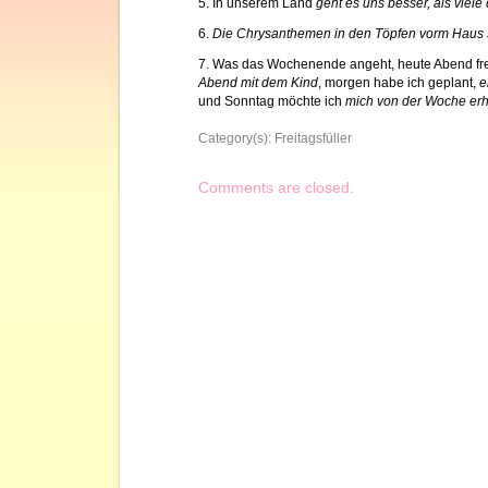
5. In unserem Land
geht es uns besser, als viel
6.
Die Chrysanthemen in den Töpfen vorm Haus
7. Was das Wochenende angeht, heute Abend fre
Abend mit dem Kind
, morgen habe ich geplant,
e
und Sonntag möchte ich
mich von der Woche er
Category(s):
Freitagsfüller
Comments are closed.