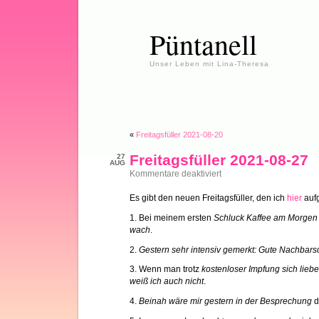
Püntanell
Unser Leben mit Lina-Theresa
«
Freitagsfüller 2021-08-20
Freitagsfüller 2021-08-27
27
AUG
für
Kommentare deaktiviert
Freitagsfüller
2021-
Es gibt den neuen Freitagsfüller, den ich
hier
aufg
08-
27
1. Bei meinem ersten
Schluck Kaffee am Morgen
wach
.
2.
Gestern sehr intensiv gemerkt: Gute Nachbarsc
3. Wenn man trotz
kostenloser Impfung sich liebe
weiß ich auch nicht
.
4.
Beinah wäre mir gestern in der Besprechung
d